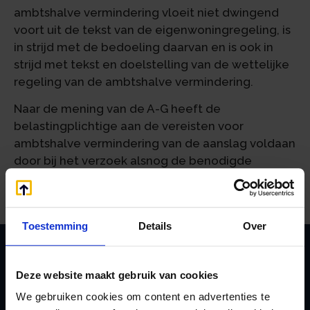
ambtshalve vermindering vloeit niet dwingend
voort uit de tekst van de eigenwoningregeling, is
in strijd met de bedoeling daarvan en is ook in
strijd met tekst en doelstelling van de wettelijke
regeling van de ambtshalve vermindering.
Naar de mening van de A-G heeft de
belastingplichtige aan de vereisten voor
ambtshalve vermindering van de aanslag voldaan
door bij het verzoek alsnog de benodigde
gegevens te verstrekken aan de inspecteur.
Toestemming
Details
Over
Deze website maakt gebruik van cookies
Zoeken
We gebruiken cookies om content en advertenties te