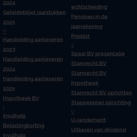
2024
echtscheiding
Geleidebiljet jaarstukken
Pensioen in de
2025
jaarrekening
H
Prijslijst
Handleiding aanleveren
S
2023
Spaar BV presentatie
Handleiding aanleveren
Stamrecht BV
2024
Stamrecht BV
Handleiding aanleveren
hypotheek
2025
Stamrecht BV oprichten
Hypotheek BV
Stappenplan oprichting
I
U
Invulhulp
U-rendement
Belastingkorting
Uitkeren van dividend
Invulhulp