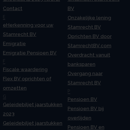
Contact
BV
E
Onzakelijke lening
eHerkenning voor uw
Stamrecht BV
Stamrecht BV
Oprichten BV door
Emigratie
StamrechtBV.com
Emigratie Pensioen BV
Overdracht vanuit
F
banksparen
Fiscale waardering
Overgang naar
Flex BV oprichten of
Stamrecht BV
omzetten
P
G
Pensioen BV
Geleidebiljet jaarstukken
Pensioen BV bij
2023
overlijden
Geleidebiljet jaarstukken
Pensioen BV en