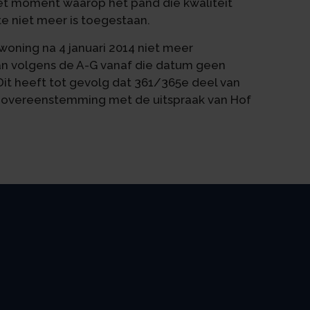
 het moment waarop het pand die kwaliteit
te niet meer is toegestaan.
 woning na 4 januari 2014 niet meer
kan volgens de A-G vanaf die datum geen
it heeft tot gevolg dat 361/365e deel van
 in overeenstemming met de uitspraak van Hof