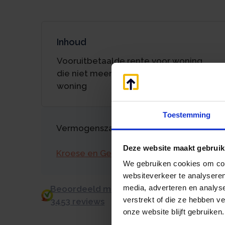
Inhoud
Vooruitbetaalde rente voor woning
die niet meer kwalificeert als eigen
woning
Toestemming
Vermogenszaken goed regelen?
Deze website maakt gebruik
Kroese en Geraerts
We gebruiken cookies om cont
websiteverkeer te analyseren
media, adverteren en analys
Beoordeeld met een 9.0 uit 10 op basis v
verstrekt of die ze hebben v
3453 reviews
onze website blijft gebruiken.