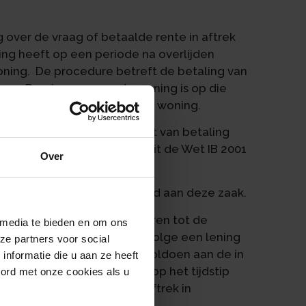
 over de vraag of betaalde rente in aftrek
ng heeft op een periode na overlijden
oning. De procedure betreft de betaling van
2014. De eigenaar van de woning is op die
prake meer is van een eigen woning.
ar is omdat op het moment van betaling
ens de erfgenamen volgt uit de Wet IB 2001
Over
r de aftrekbaarheid.
d heeft een conclusie gewijd aan deze zaak.
ente van schulden, die behoren tot de
 media te bieden en om ons
moet verschuldigd zijn ingevolge een lening
ze partners voor social
en woning. De lening moet voldoen aan de in
nformatie die u aan ze heeft
or aftrek in aanmerking op het tijdstip
oord met onze cookies als u
nte komt in beginsel voor aftrek in