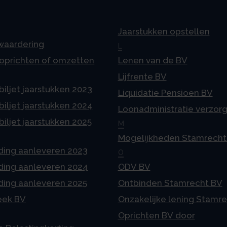
Jaarstukken opstellen
 waardering
L
 oprichten of omzetten
Lenen van de BV
Lijfrente BV
iljet jaarstukken 2023
Liquidatie Pensioen BV
iljet jaarstukken 2024
Loonadministratie verzor
iljet jaarstukken 2025
M
Mogelijkheden Stamrecht
ding aanleveren 2023
O
ding aanleveren 2024
ODV BV
ding aanleveren 2025
Ontbinden Stamrecht BV
eek BV
Onzakelijke lening Stamr
Oprichten BV door