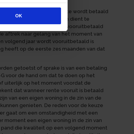
e rente sprake wanneer rente wordt betaald
OK
raan deze in economische zin dient te
walificerende rente wordt vooruitbetaald
n de aftrek naar gelang van het moment van
en volgend jaar wordt vooruitbetaald is
ing heeft op de eerste zes maanden van dat
den getoetst of sprake is van een betaling
A-G voor de hand om dat te doen op het
 uiterlijk op het moment voordat de
tekent dat wanneer rente vooruit is betaald
zijn van een eigen woning in de zin van de
 kunnen genieten. De reden voor de keuze
hier gaat om een omstandigheid met een
er moment een eigen woning in de zin van
dat pand die kwaliteit op een volgend moment