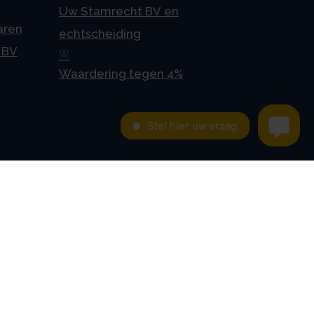
Uw Stamrecht BV en
aren
echtscheiding
 BV
W
Waardering tegen 4%
Contact
Kroese en Geraerts
Belastingadvies BV
Rondweg 103