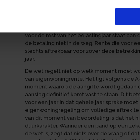
Volgens de Hoge Raad is van vooruitbetaald
op een tijdstip dat ligt vóór de periode waa
worden toegerekend. Dat verschuldigde en k
voor de rest van het belastingjaar staat aa
de betaling niet in de weg. Rente die voor e
slechts aftrekbaar voor zover deze betrekk
jaar.
De wet regelt niet op welk moment moet wor
van eigenwoningrente. Het ligt volgens de 
moment waarop de aangifte wordt gedaan of
aanslag definitief komt vast te staan. Dit be
voor een jaar in dat gehele jaar sprake moet 
eigenwoningregeling om volledige aftrek te
van dit moment van beoordeling is dat het 
duurkarakter. Wanneer een pand op een zek
de wet is, zegt dat niets over de vraag of 