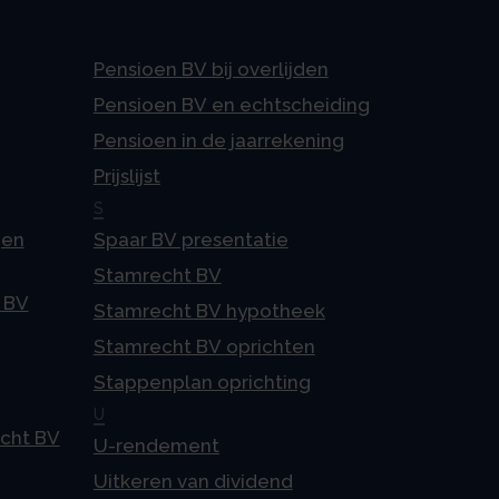
Pensioen BV bij overlijden
Pensioen BV en echtscheiding
Pensioen in de jaarrekening
Prijslijst
S
gen
Spaar BV presentatie
Stamrecht BV
 BV
Stamrecht BV hypotheek
Stamrecht BV oprichten
Stappenplan oprichting
U
echt BV
U-rendement
Uitkeren van dividend