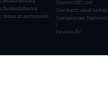
p Belastingkorting
StamrechtBV.com
p Dividenduitkering
Overdracht vanuit banksp
p Verlies uit aanmerkelijk
Overgang naar Stamrecht
P
Pensioen BV
meen
Vestigingen
telde vragen
Uden
ne voorwaarden
Amsterdam
mer