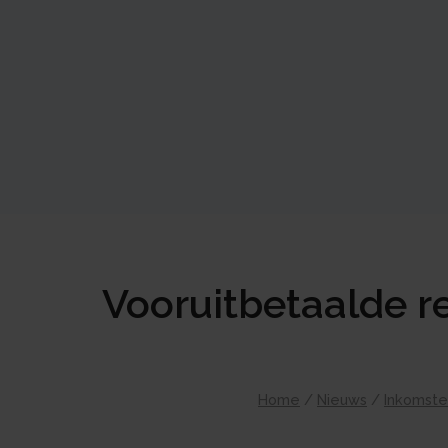
Vooruitbetaalde re
Home
/
Nieuws
/
Inkomste