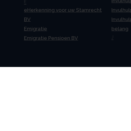
Invulhul
E
eHerkenning voor uw Stamrecht
Invulhul
BV
Invulhul
Emigratie
belang
J
Emigratie Pensioen BV
Alge
Veelges
Algeme
Disclai