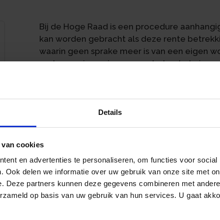
Bij de Hoge Raad is een procedure aanhangig
kan worden gebracht als deze rente betrekki
waarin geen sprake meer is van een eigen w
rente op 4 januari 2014 voor het gehele jaar 
dag overleden, waardoor na 4 januari geen s
De erfgenamen menen dat de rente aftrekba
sprake was van een eigenwoningschuld. Volg
Details
dat het tijdstip van betaling bepalend is voo
De Advocaat-generaal (A-G) bij de Hoge Raa
 van cookies
In de Wet IB 2001 is geregeld dat betaalde r
ent en advertenties te personaliseren, om functies voor social
eigenwoningschuld, aftrekbaar is. De rente 
. Ook delen we informatie over uw gebruik van onze site met on
die is aangegaan ter financiering van de eig
e. Deze partners kunnen deze gegevens combineren met andere i
an
de wet genoemde voorwaarden. Rente komt vo
erzameld op basis van uw gebruik van hun services. U gaat akk
waarop zij is betaald. Ook vooruitbetaalde re
aanmerking.