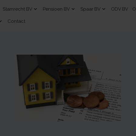
Stamrecht BV
Pensioen BV
Spaar BV
ODV BV
O
Contact