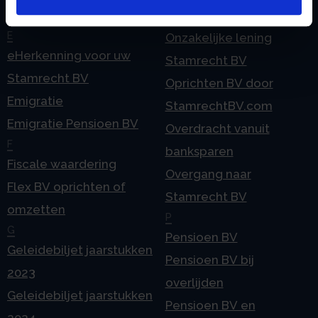
Contact
BV
E
Onzakelijke lening
eHerkenning voor uw
Stamrecht BV
Stamrecht BV
Oprichten BV door
Emigratie
StamrechtBV.com
Emigratie Pensioen BV
Overdracht vanuit
F
banksparen
Fiscale waardering
Overgang naar
Flex BV oprichten of
Stamrecht BV
omzetten
P
G
Pensioen BV
Geleidebiljet jaarstukken
Pensioen BV bij
2023
overlijden
Geleidebiljet jaarstukken
Pensioen BV en