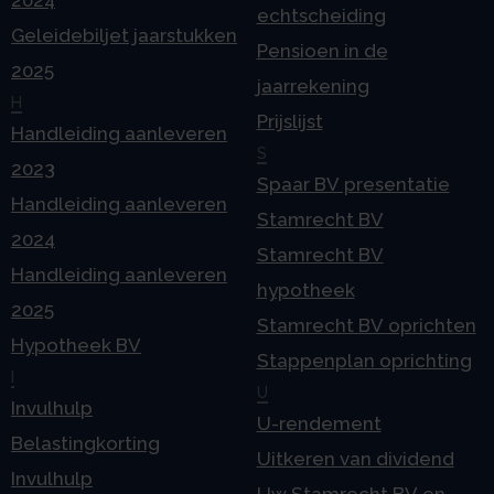
2024
echtscheiding
Geleidebiljet jaarstukken
Pensioen in de
2025
jaarrekening
H
Prijslijst
Handleiding aanleveren
S
2023
Spaar BV presentatie
Handleiding aanleveren
Stamrecht BV
2024
Stamrecht BV
Handleiding aanleveren
hypotheek
2025
Stamrecht BV oprichten
Hypotheek BV
Stappenplan oprichting
I
U
Invulhulp
U-rendement
Belastingkorting
Uitkeren van dividend
Invulhulp