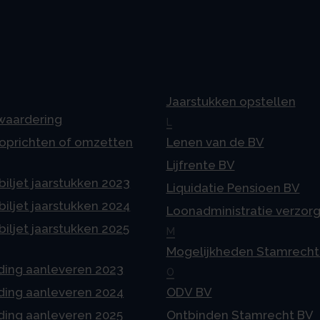
Jaarstukken opstellen
 waardering
L
 oprichten of omzetten
Lenen van de BV
Lijfrente BV
iljet jaarstukken 2023
Liquidatie Pensioen BV
iljet jaarstukken 2024
Loonadministratie verzor
iljet jaarstukken 2025
M
Mogelijkheden Stamrecht
ding aanleveren 2023
O
ding aanleveren 2024
ODV BV
ding aanleveren 2025
Ontbinden Stamrecht BV