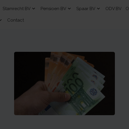
Stamrecht BV
Pensioen BV
Spaar BV
ODV BV
O
Contact