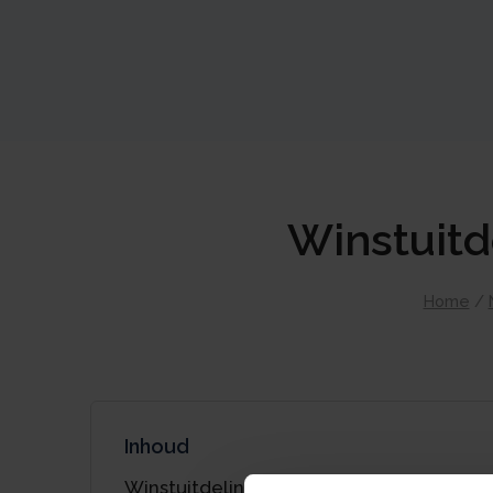
Winstuitd
Home
/
Inhoud
Winstuitdeling door oplopen schuld