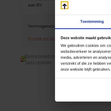
aan BV
Toestemming
Vermogenszaken goed regelen?
Deze website maakt gebruik
Kroese en Geraerts
We gebruiken cookies om cont
websiteverkeer te analyseren
Beoordeeld met een 9.0 uit 10 op basis v
media, adverteren en analys
3453 reviews
verstrekt of die ze hebben v
onze website blijft gebruiken.