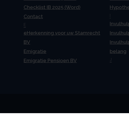
Checklist IB 2025 (Word)
Hypoth
I
Contact
Invulhul
E
eHerkenning voor uw Stamrecht
Invulhul
BV
Invulhul
Emigratie
belang
J
Emigratie Pensioen BV
Alge