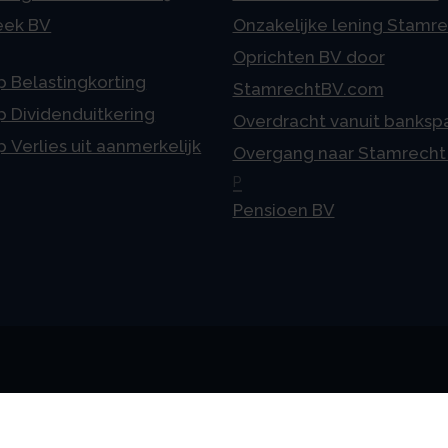
eek BV
Onzakelijke lening Stamr
Oprichten BV door
p Belastingkorting
StamrechtBV.com
p Dividenduitkering
Overdracht vanuit banksp
p Verlies uit aanmerkelijk
Overgang naar Stamrecht
P
Pensioen BV
meen
Vestigingen