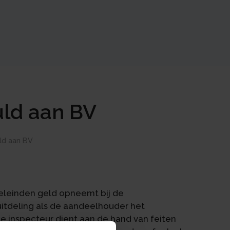
uld aan BV
ld aan BV
eleinden geld opneemt bij de
uitdeling als de aandeelhouder het
 inspecteur dient aan de hand van feiten