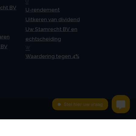
U
echt BV
U-rendement
Uitkeren van dividend
Uw Stamrecht BV en
aren
echtscheiding
 BV
W
Waardering tegen 4%
Contact