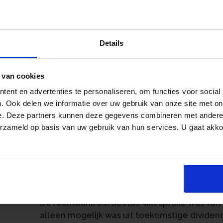
en omstandigheden aannemelijk te maken dat
en dat de vennootschap en aandeelhouder z
winstuitdeling is verder vereist dat de venn
er toekomstige winsten zijn te verwachten.
Details
De Belastingdienst legde een navorderingsa
Belastingdienst merkte de toename van de r
 van cookies
winstuitdeling aan de dga en zijn echtgenot
ent en advertenties te personaliseren, om functies voor social
onttrekking aan het vermogen van de BV. D
. Ook delen we informatie over uw gebruik van onze site met on
kon volgens de dga vrijwel direct worden ter
an
e. Deze partners kunnen deze gegevens combineren met andere i
professionele geldverstrekker. Daarnaast w
erzameld op basis van uw gebruik van hun services. U gaat akk
overgenomen stuk grond met een waarde van
worden overgedragen. De inspecteur onder
de rekening-courantschuld niet kon worden 
vermogenspositie van de dga en zijn echtg
waarde van de aandelen in de BV ruim € 700.
De rechtbank oordeelde dat sprake was van 
alleen mogelijk was uit toekomstige dividen