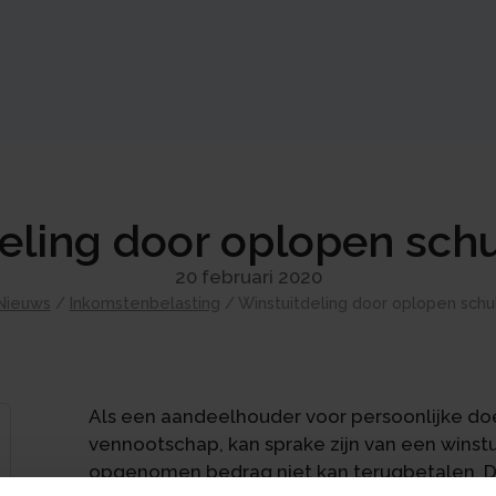
eling door oplopen sch
20 februari 2020
Nieuws
/
Inkomstenbelasting
/
Winstuitdeling door oplopen schu
Als een aandeelhouder voor persoonlijke do
vennootschap, kan sprake zijn van een winst
opgenomen bedrag niet kan terugbetalen. De