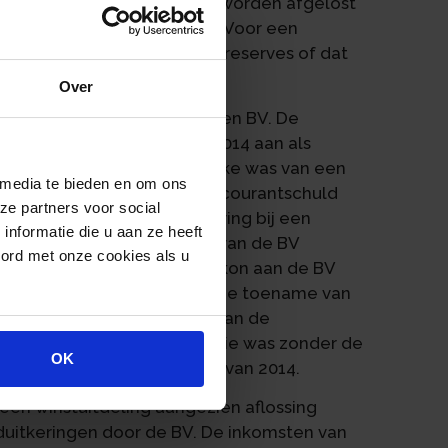
 de lening niet kan of zal worden afgelost
ich daarvan bewust waren. Voor een
ootschap beschikt over winstreserves of dat
Over
anslag op aan de dga van een BV. De
ekening-courantschuld in 2014 aan als
e. De dga bestreed dat sprake was van een
 media te bieden en om ons
e toename van de rekening-courantschuld
ze partners voor social
ugbetaald door herfinanciering bij een
nformatie die u aan ze heeft
as de dga eigenaar van een van de BV
oord met onze cookies als u
 € 45.000. Dat stuk grond kon aan de BV
bouwde zijn standpunt dat de toename van
terugbetaald aan de hand van de
enote. Deze vermogenspositie was zonder de
OK
000 negatief aan het einde van 2014.
een winstuitdeling aangezien aflossing
duitkeringen door de BV. De inkomsten van