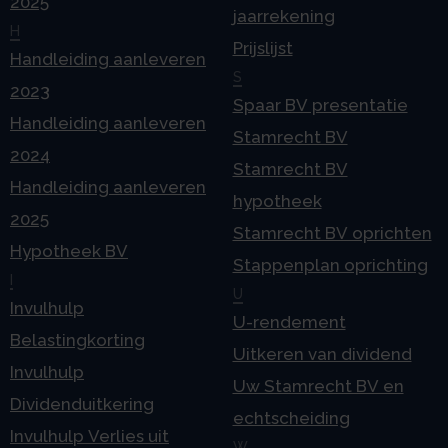
2025
jaarrekening
H
Prijslijst
Handleiding aanleveren
S
2023
Spaar BV presentatie
Handleiding aanleveren
Stamrecht BV
2024
Stamrecht BV
Handleiding aanleveren
hypotheek
2025
Stamrecht BV oprichten
Hypotheek BV
Stappenplan oprichting
I
U
Invulhulp
U-rendement
Belastingkorting
Uitkeren van dividend
Invulhulp
Uw Stamrecht BV en
Dividenduitkering
echtscheiding
Invulhulp Verlies uit
W