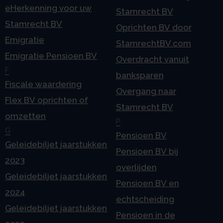
eHerkenning voor uw
Stamrecht BV
Stamrecht BV
Oprichten BV door
Emigratie
StamrechtBV.com
Emigratie Pensioen BV
Overdracht vanuit
F
banksparen
Fiscale waardering
Overgang naar
Flex BV oprichten of
Stamrecht BV
omzetten
P
G
Pensioen BV
Geleidebiljet jaarstukken
Pensioen BV bij
2023
overlijden
Geleidebiljet jaarstukken
Pensioen BV en
2024
echtscheiding
Geleidebiljet jaarstukken
Pensioen in de