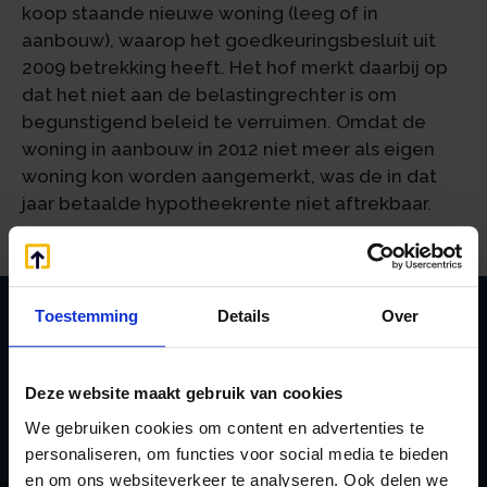
koop staande nieuwe woning (leeg of in
aanbouw), waarop het goedkeuringsbesluit uit
2009 betrekking heeft. Het hof merkt daarbij op
dat het niet aan de belastingrechter is om
begunstigend beleid te verruimen. Omdat de
woning in aanbouw in 2012 niet meer als eigen
woning kon worden aangemerkt, was de in dat
jaar betaalde hypotheekrente niet aftrekbaar.
Toestemming
Details
Over
Zoeken
Deze website maakt gebruik van cookies
We gebruiken cookies om content en advertenties te
personaliseren, om functies voor social media te bieden
Handige links
en om ons websiteverkeer te analyseren. Ook delen we