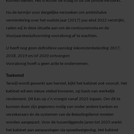
kunnen dienen. Het is echter de vraag of dit uw positie versterkt.
Nu de termijn voor dergelijke verzoeken om ambtshalve
vermindering over het oudste jaar (2017) pas eind 2022 verstrijkt,
raden wij in deze situatie aan om de contourennota en de
Voorjaarsbesluitvorming vooralsnog af te wachten.
U heeft nog geen definitieve aanslag inkomstenbelasting 2017,
2018, 2019 en/of 2020 ontvangen
Vooralsnog hoeft u geen actie te ondernemen.
Toekomst
Terwijl wordt gewerkt aan herstel, kijkt het kabinet ook vooruit. Het
kabinet wil een nieuw stelsel invoeren, op basis van werkelijk
rendement. Dit kan op z’n vroegst vanaf 2025 ingaan. Om dit te
kunnen doen zijn gegevens nodig van onder andere banken en
verzekeraars én de systemen van de Belastingdienst moeten
worden aangepast. Voor de tussenliggende jaren tot 2025 werkt
het kabinet aan aanpassingen via spoedwetgeving. Het kabinet