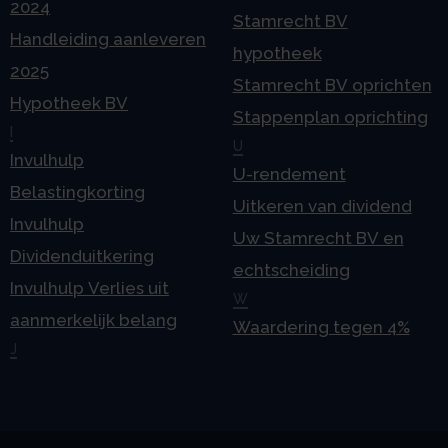
2024
Stamrecht BV
Handleiding aanleveren
hypotheek
2025
Stamrecht BV oprichten
Hypotheek BV
Stappenplan oprichting
I
U
Invulhulp
U-rendement
Belastingkorting
Uitkeren van dividend
Invulhulp
Uw Stamrecht BV en
Dividenduitkering
echtscheiding
Invulhulp Verlies uit
W
aanmerkelijk belang
Waardering tegen 4%
J