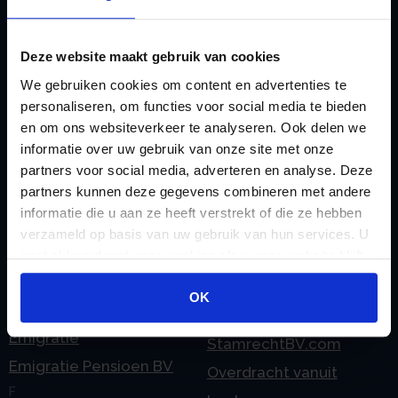
rekeningnummer
Loonadministratie
C
verzorgen
Deze website maakt gebruik van cookies
Checklist IB 2023 (PDF)
M
We gebruiken cookies om content en advertenties te
Checklist IB 2023 (Word)
Mogelijkheden
personaliseren, om functies voor social media te bieden
Checklist IB 2024 (PDF)
Stamrecht BV
en om ons websiteverkeer te analyseren. Ook delen we
Checklist IB 2024 (Word)
O
informatie over uw gebruik van onze site met onze
partners voor social media, adverteren en analyse. Deze
Checklist IB 2025 (PDF)
ODV BV
partners kunnen deze gegevens combineren met andere
Checklist IB 2025 (Word)
Ontbinden Stamrecht
informatie die u aan ze heeft verstrekt of die ze hebben
Contact
BV
verzameld op basis van uw gebruik van hun services. U
gaat akkoord met onze cookies als u onze website blijft
E
Onzakelijke lening
gebruiken.
eHerkenning voor uw
Stamrecht BV
OK
Stamrecht BV
Oprichten BV door
Emigratie
StamrechtBV.com
Emigratie Pensioen BV
Overdracht vanuit
F