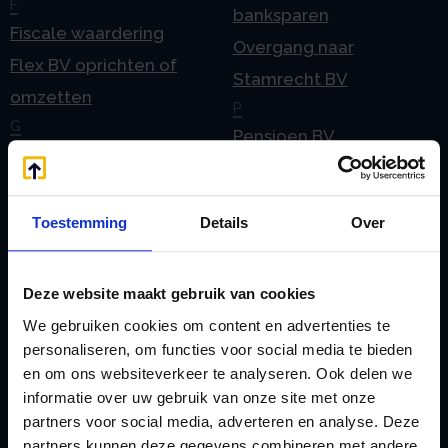
F
banksparen
Fiscale waardering
Overgang naar
Flex BV oprichten of
Stamrecht BV
omzetten
P
G
Pensioen BV
Geleidebiljet jaarstukken
Pensioen BV bij
2023
overlijden
Geleidebiljet jaarstukken
Toestemming
Details
Over
Pensioen BV en
2024
echtscheiding
Geleidebiljet jaarstukken
Deze website maakt gebruik van cookies
Pensioen in de
2025
We gebruiken cookies om content en advertenties te
jaarrekening
H
personaliseren, om functies voor social media te bieden
Prijslijst
Handleiding aanleveren
en om ons websiteverkeer te analyseren. Ook delen we
S
informatie over uw gebruik van onze site met onze
2023
Spaar BV presentatie
partners voor social media, adverteren en analyse. Deze
Handleiding aanleveren
partners kunnen deze gegevens combineren met andere