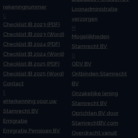
rekeningnummer
Loonadministratie
C
verzorgen
Checklist IB 2023 (PDF)
M
Checklist IB 2023 (Word)
Mogelijkheden
Checklist IB 2024 (PDF)
Stamrecht BV
Checklist IB 2024 (Word)
O
Checklist IB 2025 (PDF)
ODV BV
Checklist IB 2025 (Word)
Ontbinden Stamrecht
Contact
BV
E
Onzakelijke lening
eHerkenning voor uw
Stamrecht BV
Stamrecht BV
Oprichten BV door
Emigratie
StamrechtBV.com
Emigratie Pensioen BV
Overdracht vanuit