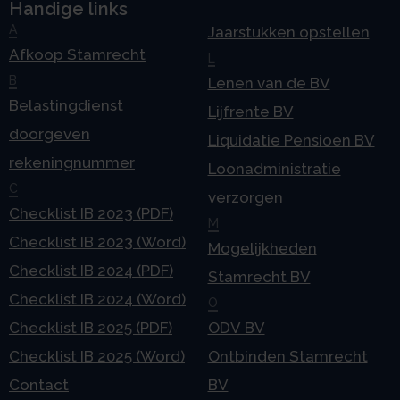
Handige links
A
Jaarstukken opstellen
Afkoop Stamrecht
L
B
Lenen van de BV
Belastingdienst
Lijfrente BV
doorgeven
Liquidatie Pensioen BV
rekeningnummer
Loonadministratie
C
verzorgen
Checklist IB 2023 (PDF)
M
Checklist IB 2023 (Word)
Mogelijkheden
Checklist IB 2024 (PDF)
Stamrecht BV
Checklist IB 2024 (Word)
O
Checklist IB 2025 (PDF)
ODV BV
Checklist IB 2025 (Word)
Ontbinden Stamrecht
Contact
BV