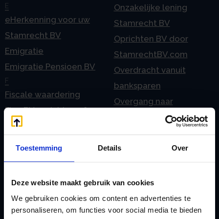
E
Onzakelijke lening
eHerkenning voor uw
Stamrecht BV
Stamrecht BV
Oprichten BV door
Emigratie
StamrechtBV.com
Emigratie Pensioen BV
Overdracht vanuit
F
banksparen
Fiscale waardering
Overgang naar
Flex BV oprichten of
Stamrecht BV
omzetten
P
G
Pensioen BV
Toestemming
Details
Over
Geleidebiljet jaarstukken
Pensioen BV bij
2023
overlijden
Deze website maakt gebruik van cookies
Geleidebiljet jaarstukken
Pensioen BV en
We gebruiken cookies om content en advertenties te
2024
echtscheiding
personaliseren, om functies voor social media te bieden
Geleidebiljet jaarstukken