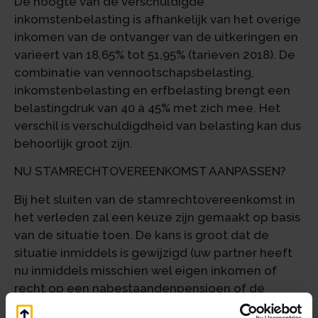
De hoogte van de verschuldigde
inkomstenbelasting is afhankelijk van het overige
inkomen van de ontvanger van de uitkeringen en
varieert van 18,65% tot 51,95% (tarieven 2018). De
combinatie van vennootschapsbelasting,
inkomstenbelasting en erfbelasting brengt een
belastingdruk van 40 à 45% met zich mee. Het
verschil is verschuldigdheid van belasting kan dus
behoorlijk groot zijn.
NU STAMRECHTOVEREENKOMST AANPASSEN?
Bij het sluiten van de stamrechtovereenkomst in
het verleden zal een keuze zijn gemaakt op basis
van de situatie toen. De kans is groot dat de
situatie inmiddels is gewijzigd (uw partner heeft
nu inmiddels misschien wel eigen inkomen of
recht op een nabestaandenpensioen of de
omgekeerde situatie is juist van toepassing