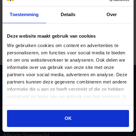
geworden) en dat de gemaakte keuze daardoor
fiscaal niet meer optimaal is.
Toestemming
Details
Over
Graag bekijken wij samen met u of dat inderdaad
zo is. Indien u interesse heeft in een dergelijke fiscale
Deze website maakt gebruik van cookies
‘APK-keuring’ dan kunt u daarvoor contact met ons
opnemen. Wij zijn u graag van dienst!
We gebruiken cookies om content en advertenties te
personaliseren, om functies voor social media te bieden
en om ons websiteverkeer te analyseren. Ook delen we
informatie over uw gebruik van onze site met onze
partners voor social media, adverteren en analyse. Deze
partners kunnen deze gegevens combineren met andere
Zoeken
informatie die u aan ze heeft verstrekt of die ze hebben
verzameld op basis van uw gebruik van hun services. U
gaat akkoord met onze cookies als u onze website blijft
gebruiken.
OK
Handige links
A
Jaarstukken opstellen
Afkoop Stamrecht