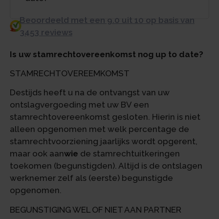
Beoordeeld met een 9.0 uit 10 op basis van
3453 reviews
Is uw stamrechtovereenkomst nog up to date?
STAMRECHTOVEREEMKOMST
Destijds heeft u na de ontvangst van uw
ontslagvergoeding met uw BV een
stamrechtovereenkomst gesloten. Hierin is niet
alleen opgenomen met welk percentage de
stamrechtvoorziening jaarlijks wordt opgerent,
maar ook aan
wie
de stamrechtuitkeringen
toekomen (begunstigden). Altijd is de ontslagen
werknemer zelf als (eerste) begunstigde
opgenomen.
BEGUNSTIGING WEL OF NIET AAN PARTNER