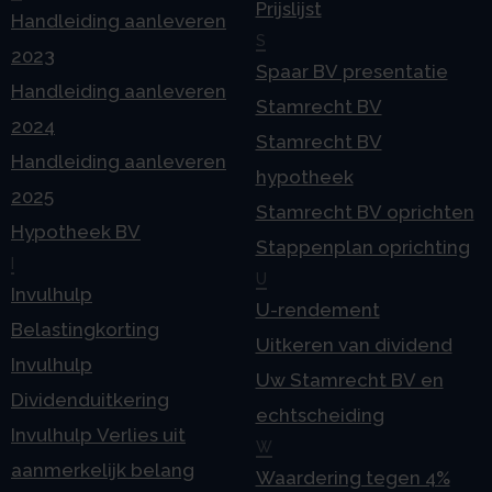
Prijslijst
Handleiding aanleveren
S
2023
Spaar BV presentatie
Handleiding aanleveren
Stamrecht BV
2024
Stamrecht BV
Handleiding aanleveren
hypotheek
2025
Stamrecht BV oprichten
Hypotheek BV
Stappenplan oprichting
I
U
Invulhulp
U-rendement
Belastingkorting
Uitkeren van dividend
Invulhulp
Uw Stamrecht BV en
Dividenduitkering
echtscheiding
Invulhulp Verlies uit
W
aanmerkelijk belang
Waardering tegen 4%