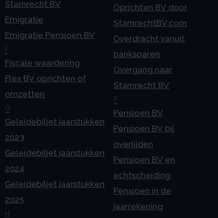
Stamrecht BV
Oprichten BV door
Emigratie
StamrechtBV.com
Emigratie Pensioen BV
Overdracht vanuit
F
banksparen
Fiscale waardering
Overgang naar
Flex BV oprichten of
Stamrecht BV
omzetten
P
G
Pensioen BV
Geleidebiljet jaarstukken
Pensioen BV bij
2023
overlijden
Geleidebiljet jaarstukken
Pensioen BV en
2024
echtscheiding
Geleidebiljet jaarstukken
Pensioen in de
2025
jaarrekening
H