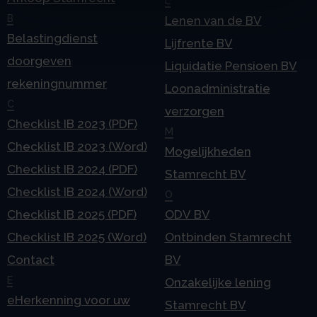
L
B
Lenen van de BV
Belastingdienst
Lijfrente BV
doorgeven
Liquidatie Pensioen BV
rekeningnummer
Loonadministratie
C
verzorgen
Checklist IB 2023 (PDF)
M
Checklist IB 2023 (Word)
Mogelijkheden
Checklist IB 2024 (PDF)
Stamrecht BV
Checklist IB 2024 (Word)
O
Checklist IB 2025 (PDF)
ODV BV
Checklist IB 2025 (Word)
Ontbinden Stamrecht
Contact
BV
E
Onzakelijke lening
eHerkenning voor uw
Stamrecht BV