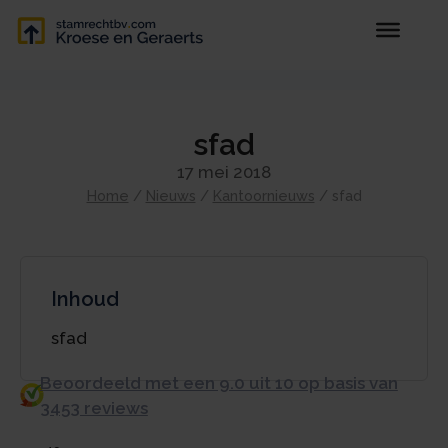
sfad
17 mei 2018
Home
/
Nieuws
/
Kantoornieuws
/
sfad
Inhoud
sfad
Beoordeeld met een 9.0 uit 10 op basis van
3453 reviews