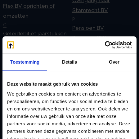
Overgang naar
Flex BV oprichten of
Stamrecht BV
omzetten
P
G
Pensioen BV
Geleidebiljet jaarstukken
Pensioen BV bij
2023
overlijden
Geleidebiljet jaarstukken
Pensioen BV en
Toestemming
Details
Over
2024
echtscheiding
Geleidebiljet jaarstukken
Pensioen in de
2025
Deze website maakt gebruik van cookies
jaarrekening
H
We gebruiken cookies om content en advertenties te
Prijslijst
Handleiding aanleveren
personaliseren, om functies voor social media te bieden
S
en om ons websiteverkeer te analyseren. Ook delen we
2023
Spaar BV presentatie
informatie over uw gebruik van onze site met onze
Handleiding aanleveren
partners voor social media, adverteren en analyse. Deze
Stamrecht BV
2024
partners kunnen deze gegevens combineren met andere
Stamrecht BV
informatie die u aan ze heeft verstrekt of die ze hebben