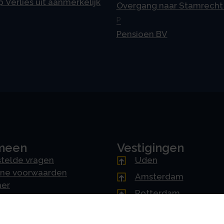
p Verlies uit aanmerkelijk
Overgang naar Stamrecht
P
Pensioen BV
meen
Vestigingen
telde vragen
Uden
ne voorwaarden
Amsterdam
mer
Rotterdam
cy & AVG
's-Hertogenbosch
erklaring