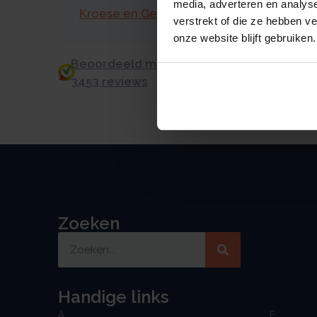
media, adverteren en analys
Kroese en Geraerts
verstrekt of die ze hebben v
onze website blijft gebruiken.
Beoordeeld met een 9.0 uit 10 op basis v
3453 reviews
Zoeken
Handige links
A
F