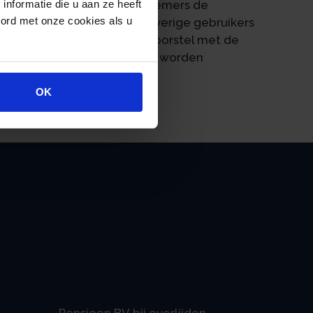
k dat circa 80% van de werknemers de
nformatie die u aan ze heeft
oord met onze cookies als u
en substantieel deel van de overige gebruikers
rland te vestigen. Het wetsvoorstel met de
ingplan 2019, op Prinsjesdag worden
OK