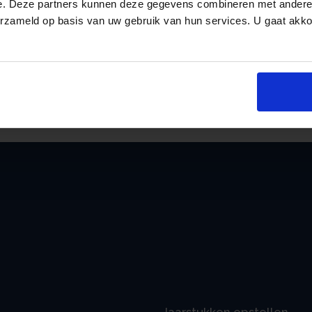
evaluatie van de 30%-regeling. Hieruit blee
e. Deze partners kunnen deze gegevens combineren met andere i
erzameld op basis van uw gebruik van hun services. U gaat akk
regeling niet langer gebruikt dan vijf jaar. E
van de regeling blijkt zich langdurig in Nede
aanpassing zal, als onderdeel van het Belast
an
aangeboden aan de Tweede Kamer.