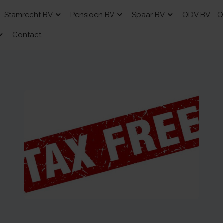
Stamrecht BV
Pensioen BV
Spaar BV
ODV BV
O
Contact