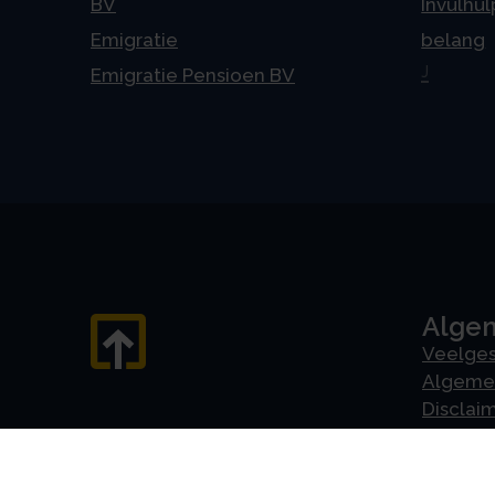
BV
Invulhul
Emigratie
belang
J
Emigratie Pensioen BV
Alge
Veelges
Algeme
Disclai
Priva
Privacyv