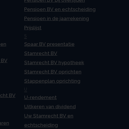
Pensioen BV bij overlijden
Pensioen BV en echtscheiding
Pensioen in de jaarrekening
Prijslijst
S
gen
Spaar BV presentatie
Stamrecht BV
 BV
Stamrecht BV hypotheek
Stamrecht BV oprichten
Stappenplan oprichting
U
echt BV
U-rendement
Uitkeren van dividend
Uw Stamrecht BV en
aren
echtscheiding