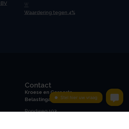
 BV
W
Waardering tegen 4%
Contact
Kroese en Geraerts
Belastingadvies BV
Rondweg 103
5406 NK, Uden