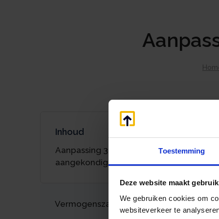
Aanpass
Hom
Inhoud
Aanpassing 30%-regeling
Toestemming
aangekondigd
Deze website maakt gebruik
We gebruiken cookies om cont
Vermogenszaken goed regelen?
websiteverkeer te analyseren