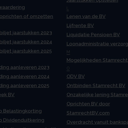
Jaarstukken opstellen
 waardering
L
 oprichten of omzetten
Lenen van de BV
Lijfrente BV
iljet jaarstukken 2023
Liquidatie Pensioen BV
iljet jaarstukken 2024
Loonadministratie verzor
iljet jaarstukken 2025
M
Mogelijkheden Stamrecht
ding aanleveren 2023
O
ding aanleveren 2024
ODV BV
ding aanleveren 2025
Ontbinden Stamrecht BV
eek BV
Onzakelijke lening Stamr
Oprichten BV door
p Belastingkorting
StamrechtBV.com
p Dividenduitkering
Overdracht vanuit banksp