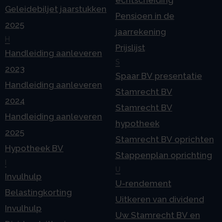
echtscheiding
Geleidebiljet jaarstukken
Pensioen in de
2025
jaarrekening
H
Prijslijst
Handleiding aanleveren
S
2023
Spaar BV presentatie
Handleiding aanleveren
Stamrecht BV
2024
Stamrecht BV
Handleiding aanleveren
hypotheek
2025
Stamrecht BV oprichten
Hypotheek BV
Stappenplan oprichting
I
U
Invulhulp
U-rendement
Belastingkorting
Uitkeren van dividend
Invulhulp
Uw Stamrecht BV en