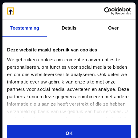
Handige links
A
Jaarstukken opstellen
Afkoop Stamrecht
L
Toestemming
Details
Over
B
Lenen van de BV
Belastingdienst
Lijfrente BV
Deze website maakt gebruik van cookies
doorgeven
Liquidatie Pensioen BV
We gebruiken cookies om content en advertenties te
rekeningnummer
Loonadministratie
personaliseren, om functies voor social media te bieden
C
en om ons websiteverkeer te analyseren. Ook delen we
verzorgen
Checklist IB 2023 (PDF)
informatie over uw gebruik van onze site met onze
M
partners voor social media, adverteren en analyse. Deze
Checklist IB 2023 (Word)
Mogelijkheden
partners kunnen deze gegevens combineren met andere
Checklist IB 2024 (PDF)
Stamrecht BV
informatie die u aan ze heeft verstrekt of die ze hebben
Checklist IB 2024 (Word)
verzameld op basis van uw gebruik van hun services. U
O
gaat akkoord met onze cookies als u onze website blijft
Checklist IB 2025 (PDF)
ODV BV
gebruiken.
Checklist IB 2025 (Word)
Ontbinden Stamrecht
OK