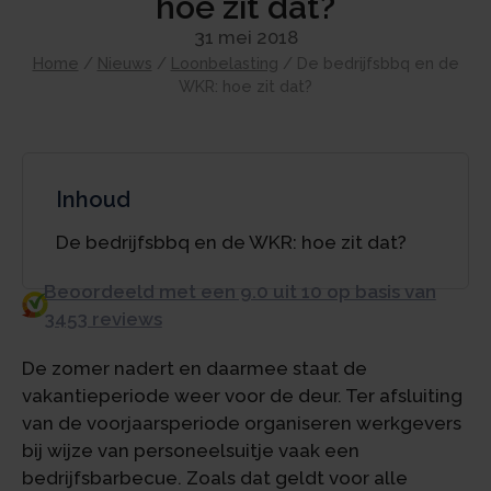
hoe zit dat?
31 mei 2018
Home
/
Nieuws
/
Loonbelasting
/
De bedrijfsbbq en de
WKR: hoe zit dat?
Inhoud
De bedrijfsbbq en de WKR: hoe zit dat?
Beoordeeld met een 9.0 uit 10 op basis van
3453 reviews
De zomer nadert en daarmee staat de
vakantieperiode weer voor de deur. Ter afsluiting
van de voorjaarsperiode organiseren werkgevers
bij wijze van personeelsuitje vaak een
bedrijfsbarbecue. Zoals dat geldt voor alle