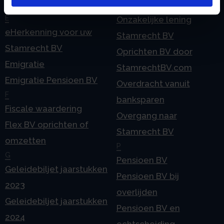
Contact
BV
E
Onzakelijke lening
eHerkenning voor uw
Stamrecht BV
Stamrecht BV
Oprichten BV door
Emigratie
StamrechtBV.com
Emigratie Pensioen BV
Overdracht vanuit
F
banksparen
Fiscale waardering
Overgang naar
Flex BV oprichten of
Stamrecht BV
omzetten
P
G
Pensioen BV
Geleidebiljet jaarstukken
Pensioen BV bij
2023
overlijden
Geleidebiljet jaarstukken
Pensioen BV en
2024