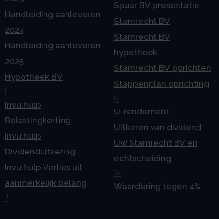
Spaar BV presentatie
Handleiding aanleveren
Stamrecht BV
2024
Stamrecht BV
Handleiding aanleveren
hypotheek
2025
Stamrecht BV oprichten
Hypotheek BV
Stappenplan oprichting
I
U
Invulhulp
U-rendement
Belastingkorting
Uitkeren van dividend
Invulhulp
Uw Stamrecht BV en
Dividenduitkering
echtscheiding
Invulhulp Verlies uit
W
aanmerkelijk belang
Waardering tegen 4%
J