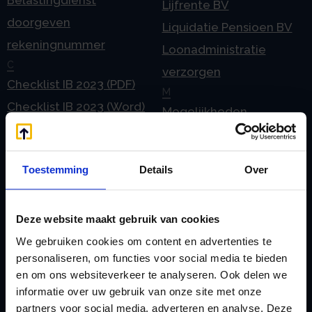
Lijfrente BV
doorgeven
Liquidatie Pensioen BV
rekeningnummer
Loonadministratie
C
verzorgen
Checklist IB 2023 (PDF)
M
Checklist IB 2023 (Word)
Mogelijkheden
Checklist IB 2024 (PDF)
Stamrecht BV
Checklist IB 2024 (Word)
O
Toestemming
Details
Over
Checklist IB 2025 (PDF)
ODV BV
Checklist IB 2025 (Word)
Ontbinden Stamrecht
Contact
BV
Deze website maakt gebruik van cookies
E
Onzakelijke lening
We gebruiken cookies om content en advertenties te
eHerkenning voor uw
personaliseren, om functies voor social media te bieden
Stamrecht BV
en om ons websiteverkeer te analyseren. Ook delen we
Stamrecht BV
Oprichten BV door
informatie over uw gebruik van onze site met onze
Emigratie
StamrechtBV.com
partners voor social media, adverteren en analyse. Deze