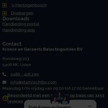
's-Hertogenbosch
Driebergen
Downloads
Handleiding portal
Handleiding app
Contact
Kroese en Geraerts Belastingadvies BV
Rondweg 103
5406 NK, Uden
0486 - 416 299
info@stamrechtbv.com
Maandag t/m vrijdag van 09:00 tot 17:00 bereikbaar
Beoordeeld met een 9.0 uit 10 op basis van 3453
reviews