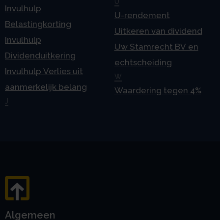
U
Invulhulp
U-rendement
Belastingkorting
Uitkeren van dividend
Invulhulp
Uw Stamrecht BV en
Dividenduitkering
echtscheiding
Invulhulp Verlies uit
W
aanmerkelijk belang
Waardering tegen 4%
J
Algemeen