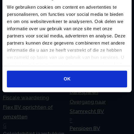
Checklist IB 2024 (Word)
We gebruiken cookies om content en advertenties te
O
personaliseren, om functies voor social media te bieden
Checklist IB 2025 (PDF)
ODV BV
en om ons websiteverkeer te analyseren. Ook delen we
Checklist IB 2025 (Word)
Ontbinden Stamrecht
informatie over uw gebruik van onze site met onze
Contact
BV
partners voor social media, adverteren en analyse. Deze
partners kunnen deze gegevens combineren met andere
E
Onzakelijke lening
informatie die u aan ze heeft verstrekt of die ze hebben
eHerkenning voor uw
Stamrecht BV
verzameld op basis van uw gebruik van hun services. U
Stamrecht BV
Oprichten BV door
gaat akkoord met onze cookies als u onze website blijft
Emigratie
gebruiken.
StamrechtBV.com
OK
Emigratie Pensioen BV
Overdracht vanuit
F
banksparen
Fiscale waardering
Overgang naar
Flex BV oprichten of
Stamrecht BV
omzetten
P
G
Pensioen BV
Geleidebiljet jaarstukken