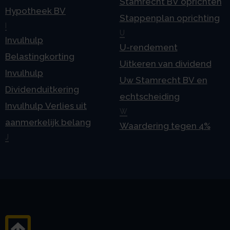
Stamrecht BV oprichten
Hypotheek BV
Stappenplan oprichting
I
U
Invulhulp
U-rendement
Belastingkorting
Uitkeren van dividend
Invulhulp
Uw Stamrecht BV en
Dividenduitkering
echtscheiding
Invulhulp Verlies uit
W
aanmerkelijk belang
Waardering tegen 4%
J