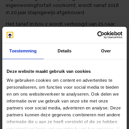
eigenwoningforfait voorkomt, wordt vanaf 2018
in 20 jaar stapsgewijs afgebouwd.
Het tarief in box 2 wordt verhoogd van 25 naar
27,3% in 2020 en naar 28,5% in 2021.
Het heffingsvrije vermogen in box 3 gaat omhoog
naar € 30.000. Verder zal sneller worden
Toestemming
Details
Over
aangesloten bij het werkelijk rendement van
spaartegoeden. Dat gebeurt door uit te gaan van
de gemiddelde spaarrente in de periode van
Deze website maakt gebruik van cookies
anderhalf tot een half jaar voor de aanvang van
We gebruiken cookies om content en advertenties te
het belastingjaar. In de komende kabinetsperiode
personaliseren, om functies voor social media te bieden
zal een stelsel van heffing op basis van het
en om ons websiteverkeer te analyseren. Ook delen we
werkelijke in plaats van een forfaitair rendement
informatie over uw gebruik van onze site met onze
worden uitgewerkt.
partners voor social media, adverteren en analyse. Deze
partners kunnen deze gegevens combineren met andere
Vennootschapsbelasting
informatie die u aan ze heeft verstrekt of die ze hebben
De grondslag voor de belasting van bedrijven
verzameld op basis van uw gebruik van hun services. U