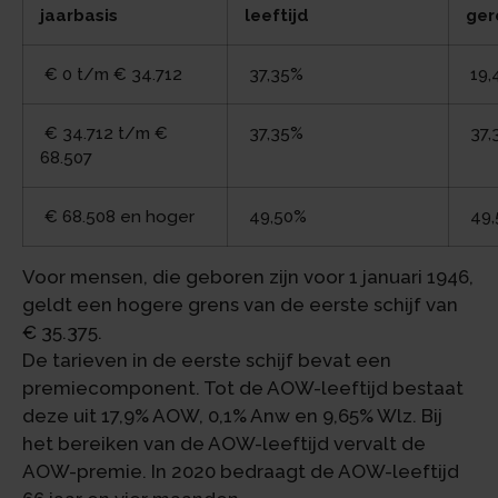
jaarbasis
leeftijd
ger
€ 0 t/m € 34.712
37,35%
19,
€ 34.712 t/m €
37,35%
37,
68.507
€ 68.508 en hoger
49,50%
49,
Voor mensen, die geboren zijn voor 1 januari 1946,
geldt een hogere grens van de eerste schijf van
€ 35.375.
De tarieven in de eerste schijf bevat een
premiecomponent. Tot de AOW-leeftijd bestaat
deze uit 17,9% AOW, 0,1% Anw en 9,65% Wlz. Bij
het bereiken van de AOW-leeftijd vervalt de
AOW-premie. In 2020 bedraagt de AOW-leeftijd