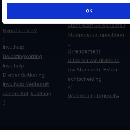
2024
Stamrecht BV
OK
Handleiding aanleveren
hypotheek
2025
Stamrecht BV oprichten
Hypotheek BV
Stappenplan oprichting
I
U
Invulhulp
U-rendement
Belastingkorting
Uitkeren van dividend
Invulhulp
Uw Stamrecht BV en
Dividenduitkering
echtscheiding
Invulhulp Verlies uit
W
aanmerkelijk belang
Waardering tegen 4%
J