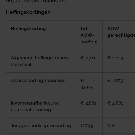
66 jaar en vier maanden.
Heffingskortingen
Heffingskorting
tot
AOW-
AOW-
gerechtigd
leeftijd
Algemene heffingskorting,
€ 2.711
€ 1.413
maximaal
Arbeidskorting, maximaal
€
€ 1.873
3.595
Inkomensafhankelijke
€ 2.881
€ 2.881
combinatiekorting
Jonggehandicaptenkorting
€ 749
€ 0