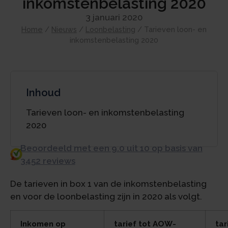
inkomstenbelasting 2020
3 januari 2020
Home
/
Nieuws
/
Loonbelasting
/
Tarieven loon- en
inkomstenbelasting 2020
Inhoud
Tarieven loon- en inkomstenbelasting
2020
Beoordeeld met een 9.0 uit 10 op basis van
3452 reviews
De tarieven in box 1 van de inkomstenbelasting
en voor de loonbelasting zijn in 2020 als volgt.
Inkomen op
tarief tot AOW-
tar