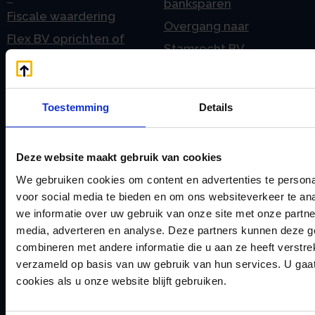
banksparen
Fiscale waardering
Overgang naar
Flex BV oprichten of
Stamrecht BV
omzetten
P
G
Pensioen BV
Geleidebiljet jaarstukken
Toestemming
Details
Pensioen BV bij
2023
overlijden
Geleidebiljet jaarstukken
Pensioen BV en
Deze website maakt gebruik van cookies
2024
echtscheiding
We gebruiken cookies om content en advertenties te persona
Geleidebiljet jaarstukken
voor social media te bieden en om ons websiteverkeer te an
Pensioen in de
2025
we informatie over uw gebruik van onze site met onze partne
jaarrekening
media, adverteren en analyse. Deze partners kunnen deze 
H
Prijslijst
combineren met andere informatie die u aan ze heeft verstre
Handleiding aanleveren
verzameld op basis van uw gebruik van hun services. U gaa
S
2023
cookies als u onze website blijft gebruiken.
Spaar BV presentatie
Handleiding aanleveren
Stamrecht BV