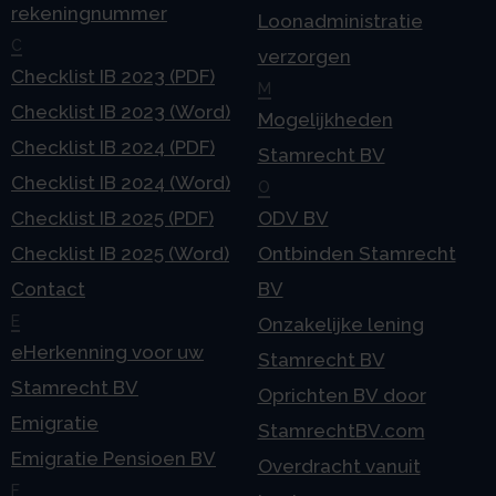
rekeningnummer
Loonadministratie
C
verzorgen
Checklist IB 2023 (PDF)
M
Checklist IB 2023 (Word)
Mogelijkheden
Checklist IB 2024 (PDF)
Stamrecht BV
Checklist IB 2024 (Word)
O
Checklist IB 2025 (PDF)
ODV BV
Checklist IB 2025 (Word)
Ontbinden Stamrecht
Contact
BV
E
Onzakelijke lening
eHerkenning voor uw
Stamrecht BV
Stamrecht BV
Oprichten BV door
Emigratie
StamrechtBV.com
Emigratie Pensioen BV
Overdracht vanuit
F