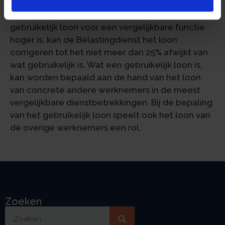
functie. Vaak betreft het een directeur-
grootaandeelhouder (dga). Wanneer het
gebruikelijk loon voor een vergelijkbare functie
hoger is, kan de Belastingdienst het loon
corrigeren tot het niet meer dan 25% afwijkt van
wat gebruikelijk is. Wat een gebruikelijk loon is,
kan worden bepaald aan de hand van het loon
van concrete andere werknemers in de meest
vergelijkbare dienstbetrekkingen. Bij de bepaling
van het gebruikelijk loon speelt ook het loon van
de overige werknemers een rol.
Zoeken