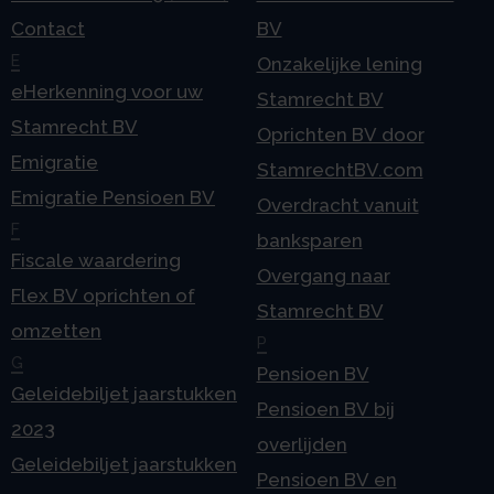
Contact
BV
E
Onzakelijke lening
eHerkenning voor uw
Stamrecht BV
Stamrecht BV
Oprichten BV door
Emigratie
StamrechtBV.com
Emigratie Pensioen BV
Overdracht vanuit
F
banksparen
Fiscale waardering
Overgang naar
Flex BV oprichten of
Stamrecht BV
omzetten
P
G
Pensioen BV
Geleidebiljet jaarstukken
Pensioen BV bij
2023
overlijden
Geleidebiljet jaarstukken
Pensioen BV en