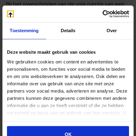
Bij het overschrijden van de vrije ruimte van een
kalenderjaar is de werkgever een eindheffing
verschuldigd over het meerdere. Per 1 januari
2020 is de termijn voor het aangeven van de
Toestemming
Details
Over
verschuldigde eindheffing verlengd tot uiterlijk
het moment van de aangifte loonheffingen over
het tweede aangiftetijdvak van het volgende
Deze website maakt gebruik van cookies
kalenderjaar. Dit geeft werkgevers meer tijd om
We gebruiken cookies om content en advertenties te
bij overschrijding van de vrije ruimte de
personaliseren, om functies voor social media te bieden
verschuldigde eindheffing vast te stellen.
en om ons websiteverkeer te analyseren. Ook delen we
informatie over uw gebruik van onze site met onze
Gebruikelijk loon aanmerkelijkbelanghouders
partners voor social media, adverteren en analyse. Deze
Het loon van een werknemer, die een
partners kunnen deze gegevens combineren met andere
aanmerkelijk belang heeft in de rechtspersoon
informatie die u aan ze heeft verstrekt of die ze hebben
waarvoor hij werkt, moet in 2020 ten minste €
verzameld op basis van uw gebruik van hun services. U
46.000 per jaar bedragen of gelijk zijn aan het
gaat akkoord met onze cookies als u onze website blijft
loon dat werknemers zonder een aanmerkelijk
gebruiken.
belang zouden verdienen in een vergelijkbare
OK