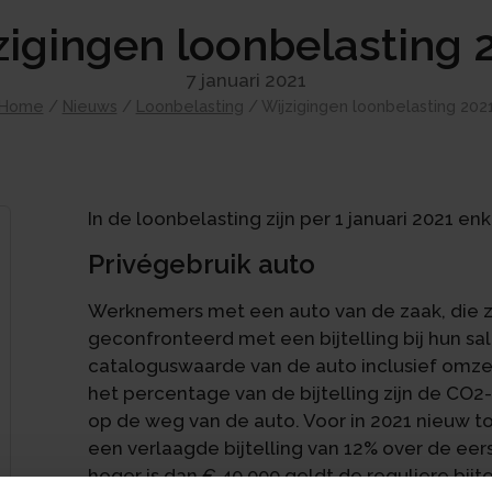
zigingen loonbelasting 
7 januari 2021
Home
/
Nieuws
/
Loonbelasting
/
Wijzigingen loonbelasting 202
In de loonbelasting zijn per 1 januari 2021 en
Privégebruik auto
Werknemers met een auto van de zaak, die z
geconfronteerd met een bijtelling bij hun sal
cataloguswaarde van de auto inclusief omze
het percentage van de bijtelling zijn de CO2
op de weg van de auto. Voor in 2021 nieuw t
een verlaagde bijtelling van 12% over de eer
hoger is dan € 40.000 geldt de reguliere bijte