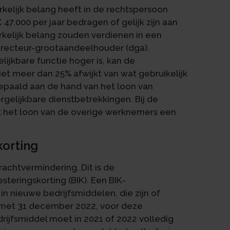
kelijk belang heeft in de rechtspersoon
 47.000 per jaar bedragen of gelijk zijn aan
kelijk belang zouden verdienen in een
directeur-grootaandeelhouder (dga).
lijkbare functie hoger is, kan de
iet meer dan 25% afwijkt van wat gebruikelijk
 bepaald aan de hand van het loon van
gelijkbare dienstbetrekkingen. Bij de
ok het loon van de overige werknemers een
korting
drachtvermindering. Dit is de
teringskorting (BIK). Een BIK-
in nieuwe bedrijfsmiddelen, die zijn of
 met 31 december 2022, voor deze
rijfsmiddel moet in 2021 of 2022 volledig