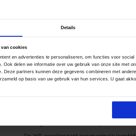
bedraagt de bijtelling 22%. Voor waterstofau
geldt de verlaagde bijtelling voor de gehele 
Tot en met 2016 golden nog verschillende 
Details
percentages en uitstootgrenzen gelden ged
voor 2017, waarvoor een verlaagd bijtellings
maanden onder de destijds geldende standaa
 van cookies
huidige algemene percentage van 22.
ent en advertenties te personaliseren, om functies voor social
30%-regeling
. Ook delen we informatie over uw gebruik van onze site met on
an
e. Deze partners kunnen deze gegevens combineren met andere i
Voor uit het buitenland afkomstige werknem
erzameld op basis van uw gebruik van hun services. U gaat akk
onder bepaalde voorwaarden een belastingvr
beloning. Om aan te tonen dat een werkneme
deskundigheid die op de Nederlandse arbeids
een salarisnorm. Voor 2021 is het normbedra
die jonger zijn dan 30 jaar en beschikken o
verlaagde salarisnorm van € 29.616.
De 30%-regeling kent een maximale looptijd va