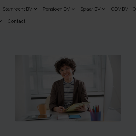
Stamrecht BV
Pensioen BV
Spaar BV
ODV BV
O
Contact