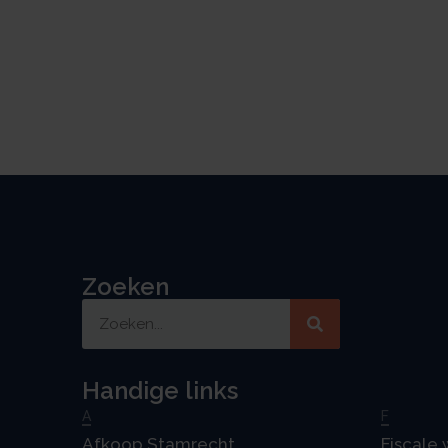
Zoeken
Handige links
A
F
Afkoop Stamrecht
Fiscale