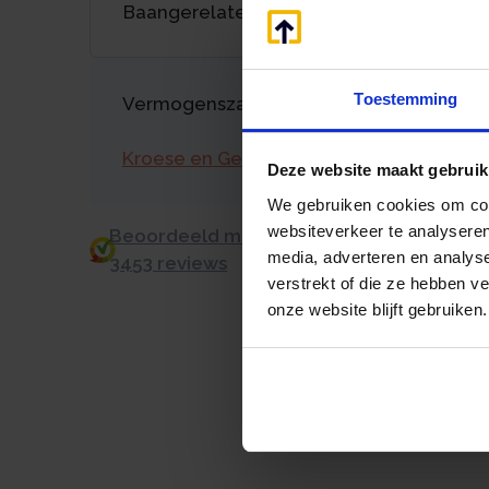
Baangerelateerde Investeringskorting
Toestemming
Vermogenszaken goed regelen?
Kroese en Geraerts
Deze website maakt gebruik
We gebruiken cookies om cont
websiteverkeer te analyseren
Beoordeeld met een 9.0 uit 10 op basis v
media, adverteren en analys
3453 reviews
verstrekt of die ze hebben v
onze website blijft gebruiken.