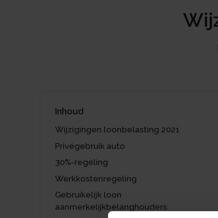
Wij
Inhoud
Wijzigingen loonbelasting 2021
Privégebruik auto
30%-regeling
Werkkostenregeling
Gebruikelijk loon
aanmerkelijkbelanghouders