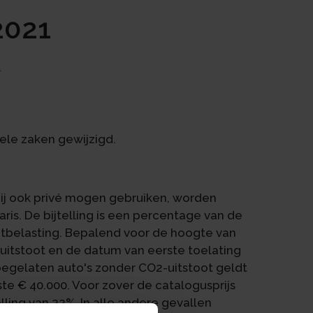
2021
1
kele zaken gewijzigd.
ij ook privé mogen gebruiken, worden
aris. De bijtelling is een percentage van de
tbelasting. Bepalend voor de hoogte van
-uitstoot en de datum van eerste toelating
oegelaten auto's zonder CO2-uitstoot geldt
ste € 40.000. Voor zover de catalogusprijs
lling van 22%. In alle andere gevallen