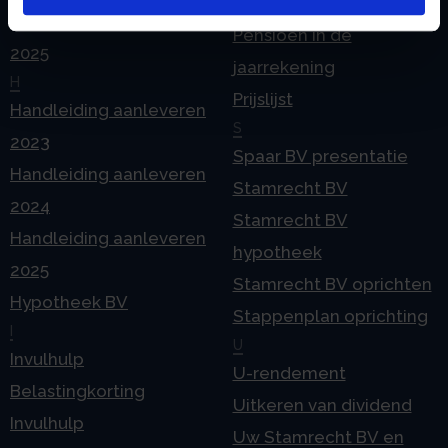
echtscheiding
Geleidebiljet jaarstukken
Pensioen in de
2025
jaarrekening
H
Prijslijst
Handleiding aanleveren
S
2023
Spaar BV presentatie
Handleiding aanleveren
Stamrecht BV
2024
Stamrecht BV
Handleiding aanleveren
hypotheek
2025
Stamrecht BV oprichten
Hypotheek BV
Stappenplan oprichting
I
U
Invulhulp
U-rendement
Belastingkorting
Uitkeren van dividend
Invulhulp
Uw Stamrecht BV en