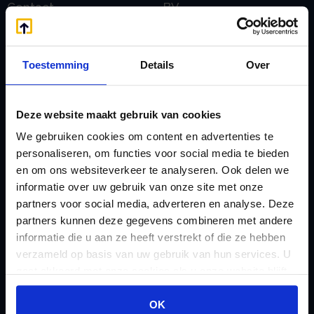
Contact
BV
E
Onzakelijke lening
eHerkenning voor uw
Stamrecht BV
Toestemming
Details
Over
Stamrecht BV
Oprichten BV door
Emigratie
StamrechtBV.com
Emigratie Pensioen BV
Deze website maakt gebruik van cookies
Overdracht vanuit
F
We gebruiken cookies om content en advertenties te
banksparen
Fiscale waardering
personaliseren, om functies voor social media te bieden
Overgang naar
en om ons websiteverkeer te analyseren. Ook delen we
Flex BV oprichten of
Stamrecht BV
informatie over uw gebruik van onze site met onze
omzetten
partners voor social media, adverteren en analyse. Deze
P
G
partners kunnen deze gegevens combineren met andere
Pensioen BV
informatie die u aan ze heeft verstrekt of die ze hebben
Geleidebiljet jaarstukken
Pensioen BV bij
verzameld op basis van uw gebruik van hun services. U
2023
overlijden
gaat akkoord met onze cookies als u onze website blijft
Geleidebiljet jaarstukken
gebruiken.
Pensioen BV en
OK
2024