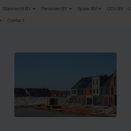
Stamrecht BV
Pensioen BV
Spaar BV
ODV BV
O
Contact