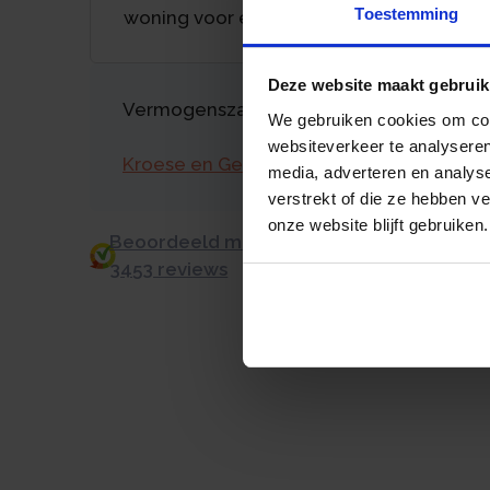
Toestemming
woning voor exploitant zonnepanelen
Deze website maakt gebruik
Vermogenszaken goed regelen?
We gebruiken cookies om cont
websiteverkeer te analyseren
Kroese en Geraerts
media, adverteren en analys
verstrekt of die ze hebben v
onze website blijft gebruiken.
Beoordeeld met een 9.0 uit 10 op basis v
3453 reviews