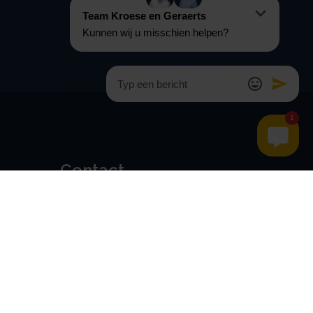
Contact
Kroese en Geraerts
Belastingadvies BV
Rondweg 103
5406 NK, Uden
0486 - 416 299
info@stamrechtbv.com