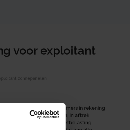
g voor exploitant
xploitant zonnepanelen
e hem door andere ondernemers in rekening
het verrichten van diensten, in aftrek
sten gebruikt voor met omzetbelasting
annemelijk kunnen maken dat aan alle