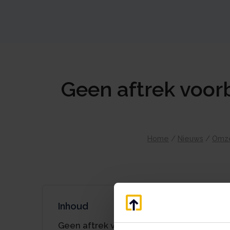
Geen aftrek voor
Home
/
Nieuws
/
Omze
Inhoud
Geen aftrek voorbelasting op bouw