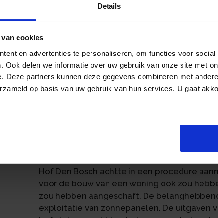
Details
voorwaarden voor het uitoefenen van het rec
Een van deze voorwaarden is dat de in reken
onmiddellijk verband houden met het jegens
 van cookies
onder bezwarende titel die niet is vrijgeste
ent en advertenties te personaliseren, om functies voor social
. Ook delen we informatie over uw gebruik van onze site met on
Het recht op aftrek van de omzetbelasting 
e. Deze partners kunnen deze gegevens combineren met andere i
goederen of diensten veronderstelt dat de 
erzameld op basis van uw gebruik van hun services. U gaat akk
zijn opgenomen in de prijs van de belaste ha
rechtstreeks en onmiddellijk verband is er 
an
en diensten deel uitmaken van de algemene 
rechtstreekse en onmiddellijke verband ont
zou hebben gedaan wanneer hij geen belast
uitgeoefend.
Hof Den Bosch achtte in een procedure aan
voor de bouw van een woning ook zou hebb
zou hebben aangeschaft. De belanghebbend
exploitatie van zonnepanelen. De uitgaven v