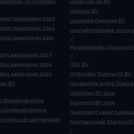
 oprichten of omzetten
Lenen van de BV
Lijfrente BV
iljet jaarstukken 2023
Liquidatie Pensioen BV
iljet jaarstukken 2024
Loonadministratie verzor
iljet jaarstukken 2025
M
Mogelijkheden Stamrecht
ding aanleveren 2023
O
ding aanleveren 2024
ODV BV
ding aanleveren 2025
Ontbinden Stamrecht BV
eek BV
Onzakelijke lening Stamr
Oprichten BV door
p Belastingkorting
StamrechtBV.com
p Dividenduitkering
Overdracht vanuit banksp
p Verlies uit aanmerkelijk
Overgang naar Stamrecht
P