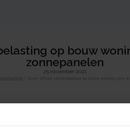
belasting op bouw wonin
zonnepanelen
25 november 2021
tbelasting
/
Geen aftrek voorbelasting op bouw woning voor e
Een ondernemer mag de omzetbelasting, di
is gebracht voor de levering van goederen of 
brengen voor zover hij de goederen en dien
belaste handelingen. De ondernemer moet a