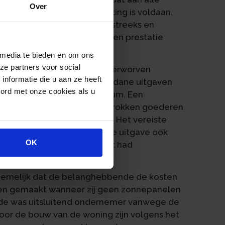
Over
ht op aftrek van voorbelasting is voldaan.
ing gebrachte kosten rechtstreeks en
 een ander verrichten van een prestatie
ld van omzetbelasting.
 media te bieden en om ons
ze partners voor social
over in een eerder stadium verworven
nformatie die u aan ze heeft
voor de verwerving ervan gedane uitgaven
oord met onze cookies als u
ndelingen in een later stadium. Een
ook als de kosten voor de betrokken goederen
kosten van de ondernemer. Het vereiste
breekt als de ondernemer de uitgave ook
OK
bare economische activiteit had
nemelijk dat de belanghebbende de kosten
en gemaakt wanneer zij geen zonnepanelen
e was uitsluitend ondernemer vanwege de
oor de bouw van de woning zijn volgens het