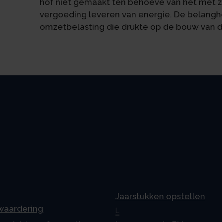
hof niet gemaakt ten behoeve van het met
vergoeding leveren van energie. De belang
omzetbelasting die drukte op de bouw van 
Jaarstukken opstellen
 waardering
L