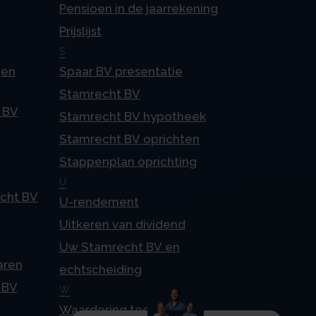
Pensioen in de jaarrekening
Prijslijst
S
gen
Spaar BV presentatie
Stamrecht BV
 BV
Stamrecht BV hypotheek
Stamrecht BV oprichten
Stappenplan oprichting
U
echt BV
U-rendement
Uitkeren van dividend
Uw Stamrecht BV en
aren
echtscheiding
 BV
W
Waardering tegen 4%