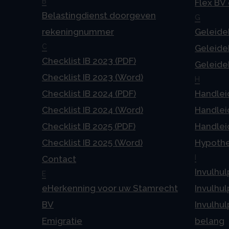
B
Flex BV
Belastingdienst doorgeven
G
rekeningnummer
Geleideb
C
Geleideb
Checklist IB 2023 (PDF)
Geleideb
Checklist IB 2023 (Word)
H
Checklist IB 2024 (PDF)
Handlei
Checklist IB 2024 (Word)
Handlei
Checklist IB 2025 (PDF)
Handlei
Checklist IB 2025 (Word)
Hypoth
I
Contact
Invulhul
E
eHerkenning voor uw Stamrecht
Invulhul
BV
Invulhul
Emigratie
belang