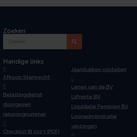
Zoeken
Handige links
A
Jaarstukken opstellen
Afkoop Stamrecht
L
B
Lenen van de BV
Belastingdienst
Lijfrente BV
doorgeven
Liquidatie Pensioen BV
rekeningnummer
Loonadministratie
C
verzorgen
Checklist IB 2023 (PDF)
M