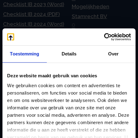
Checklist IB 2023 (Word)
Mogelijkheden
Checklist IB 2024 (PDF)
Stamrecht BV
Checklist IB 2024 (Word)
O
Checklist IB 2025 (PDF)
ODV BV
Checklist IB 2025 (Word)
Ontbinden Stamrecht
Contact
BV
Toestemming
Details
Over
E
Onzakelijke lening
eHerkenning voor uw
Stamrecht BV
Deze website maakt gebruik van cookies
Stamrecht BV
Oprichten BV door
We gebruiken cookies om content en advertenties te
Emigratie
StamrechtBV.com
personaliseren, om functies voor social media te bieden
en om ons websiteverkeer te analyseren. Ook delen we
Emigratie Pensioen BV
Overdracht vanuit
informatie over uw gebruik van onze site met onze
F
banksparen
partners voor social media, adverteren en analyse. Deze
Fiscale waardering
Overgang naar
partners kunnen deze gegevens combineren met andere
Flex BV oprichten of
informatie die u aan ze heeft verstrekt of die ze hebben
Stamrecht BV
verzameld op basis van uw gebruik van hun services. U