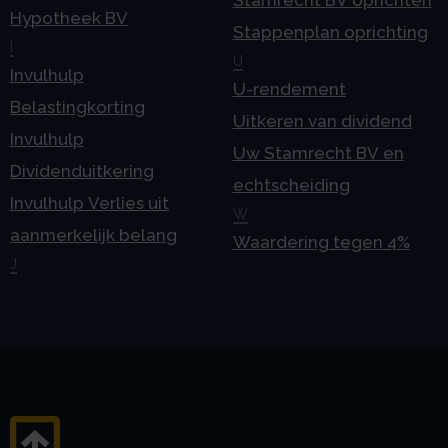
Stamrecht BV oprichten
Hypotheek BV
Stappenplan oprichting
I
U
Invulhulp
U-rendement
Belastingkorting
Uitkeren van dividend
Invulhulp
Uw Stamrecht BV en
Dividenduitkering
echtscheiding
Invulhulp Verlies uit
W
aanmerkelijk belang
Waardering tegen 4%
J