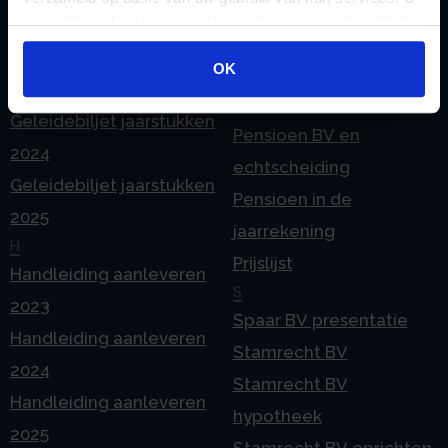
omzetten
P
gaat akkoord met onze cookies als u onze website blijft
G
Pensioen BV
gebruiken.
Geleidebiljet jaarstukken
OK
Pensioen BV bij
2023
overlijden
Geleidebiljet jaarstukken
Pensioen BV en
2024
echtscheiding
Geleidebiljet jaarstukken
Pensioen in de
2025
jaarrekening
H
Prijslijst
Handleiding aanleveren
S
2023
Spaar BV presentatie
Handleiding aanleveren
Stamrecht BV
2024
Stamrecht BV
Handleiding aanleveren
hypotheek
2025