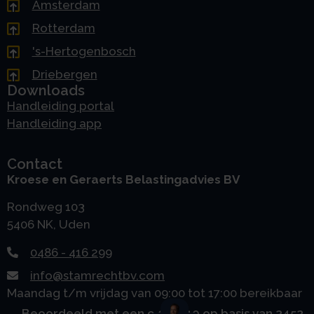
Amsterdam
Rotterdam
's-Hertogenbosch
Driebergen
Downloads
Handleiding portal
Handleiding app
Contact
Kroese en Geraerts Belastingadvies BV
Rondweg 103
5406 NK, Uden
0486 - 416 299
info@stamrechtbv.com
Maandag t/m vrijdag van 09:00 tot 17:00 bereikbaar
Beoordeeld met een 9.0 uit 10 op basis van 3453