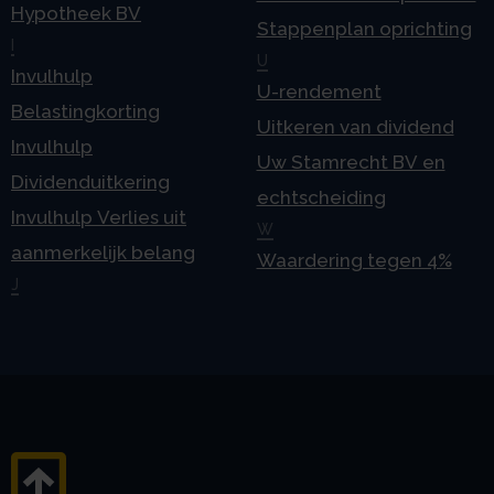
Hypotheek BV
Stappenplan oprichting
I
U
Invulhulp
U-rendement
Belastingkorting
Uitkeren van dividend
Invulhulp
Uw Stamrecht BV en
Dividenduitkering
echtscheiding
Invulhulp Verlies uit
W
aanmerkelijk belang
Waardering tegen 4%
J