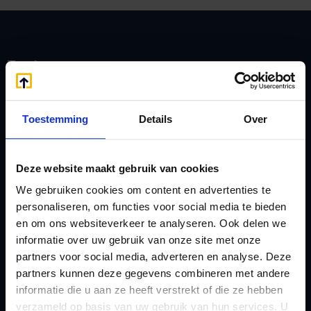
Zoeken
Toestemming
Details
Over
Handige links
A
Jaarstukken opstellen
Deze website maakt gebruik van cookies
Afkoop Stamrecht
L
We gebruiken cookies om content en advertenties te
B
Lenen van de BV
personaliseren, om functies voor social media te bieden
Belastingdienst
Lijfrente BV
en om ons websiteverkeer te analyseren. Ook delen we
doorgeven
Liquidatie Pensioen BV
informatie over uw gebruik van onze site met onze
rekeningnummer
partners voor social media, adverteren en analyse. Deze
Loonadministratie
partners kunnen deze gegevens combineren met andere
C
verzorgen
informatie die u aan ze heeft verstrekt of die ze hebben
Checklist IB 2023 (PDF)
M
verzameld op basis van uw gebruik van hun services. U