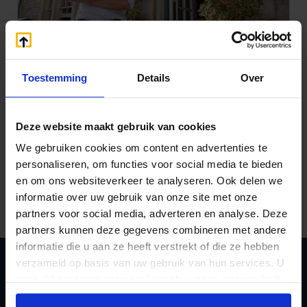
Handhaving UBO-register
Toestemming
Details
Over
voorlopig op risicobasis
Deze website maakt gebruik van cookies
We gebruiken cookies om content en advertenties te
personaliseren, om functies voor social media te bieden
Vorige
1
2
Volgende
en om ons websiteverkeer te analyseren. Ook delen we
informatie over uw gebruik van onze site met onze
partners voor social media, adverteren en analyse. Deze
partners kunnen deze gegevens combineren met andere
informatie die u aan ze heeft verstrekt of die ze hebben
verzameld op basis van uw gebruik van hun services. U
gaat akkoord met onze cookies als u onze website blijft
Zoeken
gebruiken.