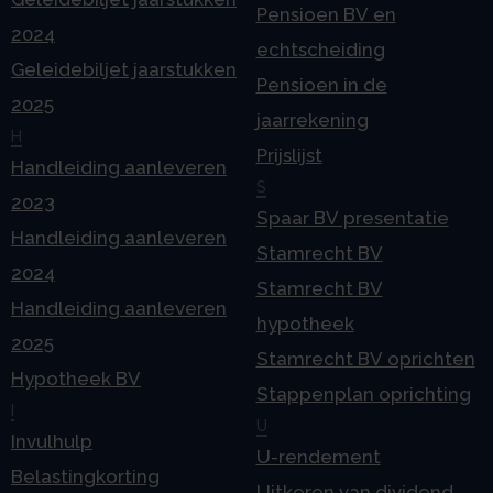
Pensioen BV en
2024
echtscheiding
Geleidebiljet jaarstukken
Pensioen in de
2025
jaarrekening
H
Prijslijst
Handleiding aanleveren
S
2023
Spaar BV presentatie
Handleiding aanleveren
Stamrecht BV
2024
Stamrecht BV
Handleiding aanleveren
hypotheek
2025
Stamrecht BV oprichten
Hypotheek BV
Stappenplan oprichting
I
U
Invulhulp
U-rendement
Belastingkorting
Uitkeren van dividend