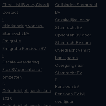
Checklist IB 2025 (Word)
Ontbinden Stamrecht
Contact
BV
E
Onzakelijke lening
eHerkenning voor uw
Stamrecht BV
Stamrecht BV
Oprichten BV door
Emigratie
StamrechtBV.com
Emigratie Pensioen BV
Overdracht vanuit
F
banksparen
Fiscale waardering
Overgang naar
Flex BV oprichten of
Stamrecht BV
omzetten
P
G
Pensioen BV
Geleidebiljet jaarstukken
Pensioen BV bij
2023
overlijden
Geleidebiljet jaarstukken