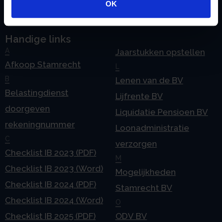
OK
Handige links
A
Jaarstukken opstellen
Afkoop Stamrecht
L
B
Lenen van de BV
Belastingdienst
Lijfrente BV
doorgeven
Liquidatie Pensioen BV
rekeningnummer
Loonadministratie
C
verzorgen
Checklist IB 2023 (PDF)
M
Checklist IB 2023 (Word)
Mogelijkheden
Checklist IB 2024 (PDF)
Stamrecht BV
Checklist IB 2024 (Word)
O
Checklist IB 2025 (PDF)
ODV BV