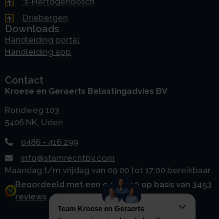
's-Hertogenbosch
Driebergen
Downloads
Handleiding portal
Handleiding app
Contact
Kroese en Geraerts Belastingadvies BV
Rondweg 103
5406 NK, Uden
0486 - 416 299
info@stamrechtbv.com
Maandag t/m vrijdag van 09:00 tot 17:00 bereikbaar
Beoordeeld met een 9.0 uit 10 op basis van 3453
reviews