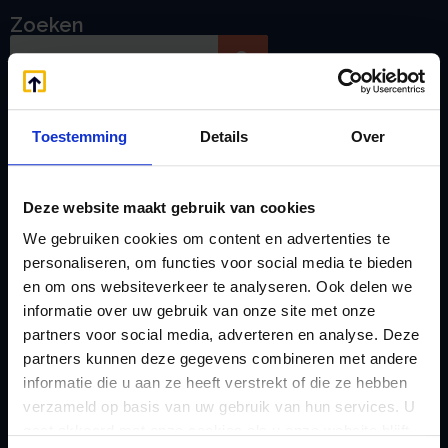
Zoeken
Handige links
Toestemming
Details
Over
A
Jaarstukken opstellen
Afkoop Stamrecht
L
B
Lenen van de BV
Deze website maakt gebruik van cookies
Belastingdienst
Lijfrente BV
We gebruiken cookies om content en advertenties te
personaliseren, om functies voor social media te bieden
doorgeven
Liquidatie Pensioen BV
en om ons websiteverkeer te analyseren. Ook delen we
rekeningnummer
Loonadministratie
informatie over uw gebruik van onze site met onze
C
verzorgen
partners voor social media, adverteren en analyse. Deze
Checklist IB 2023 (PDF)
partners kunnen deze gegevens combineren met andere
M
informatie die u aan ze heeft verstrekt of die ze hebben
Checklist IB 2023 (Word)
Mogelijkheden
verzameld op basis van uw gebruik van hun services. U
Checklist IB 2024 (PDF)
Stamrecht BV
gaat akkoord met onze cookies als u onze website blijft