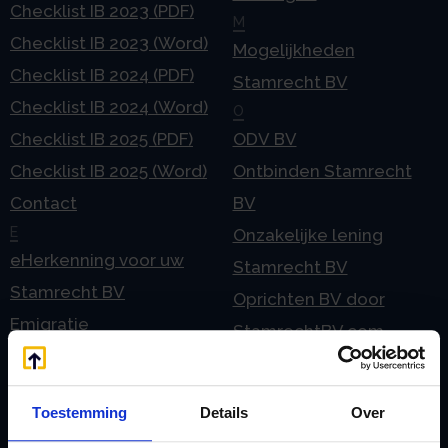
Checklist IB 2023 (PDF)
M
Checklist IB 2023 (Word)
Mogelijkheden
Checklist IB 2024 (PDF)
Stamrecht BV
Checklist IB 2024 (Word)
O
Checklist IB 2025 (PDF)
ODV BV
Checklist IB 2025 (Word)
Ontbinden Stamrecht
Contact
BV
E
Onzakelijke lening
eHerkenning voor uw
Stamrecht BV
Stamrecht BV
Oprichten BV door
Emigratie
StamrechtBV.com
Emigratie Pensioen BV
Overdracht vanuit
F
banksparen
Fiscale waardering
Toestemming
Details
Over
Overgang naar
Flex BV oprichten of