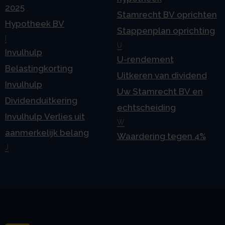
2025
Stamrecht BV oprichten
Hypotheek BV
Stappenplan oprichting
I
U
Invulhulp
U-rendement
Belastingkorting
Uitkeren van dividend
Invulhulp
Uw Stamrecht BV en
Dividenduitkering
echtscheiding
Invulhulp Verlies uit
W
aanmerkelijk belang
Waardering tegen 4%
J