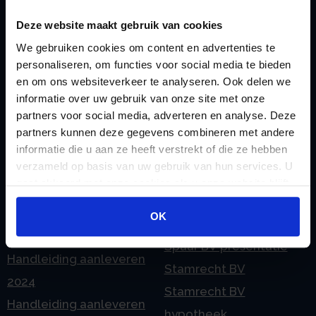
Stamrecht BV
omzetten
Deze website maakt gebruik van cookies
P
G
Pensioen BV
We gebruiken cookies om content en advertenties te
Geleidebiljet jaarstukken
personaliseren, om functies voor social media te bieden
Pensioen BV bij
en om ons websiteverkeer te analyseren. Ook delen we
2023
overlijden
informatie over uw gebruik van onze site met onze
Geleidebiljet jaarstukken
Pensioen BV en
partners voor social media, adverteren en analyse. Deze
2024
partners kunnen deze gegevens combineren met andere
echtscheiding
informatie die u aan ze heeft verstrekt of die ze hebben
Geleidebiljet jaarstukken
Pensioen in de
verzameld op basis van uw gebruik van hun services. U
2025
jaarrekening
gaat akkoord met onze cookies als u onze website blijft
H
gebruiken.
Prijslijst
Handleiding aanleveren
OK
S
2023
Spaar BV presentatie
Handleiding aanleveren
Stamrecht BV
2024
Stamrecht BV
Handleiding aanleveren
hypotheek