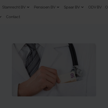
Stamrecht BV
Pensioen BV
Spaar BV
ODV BV
O
Contact