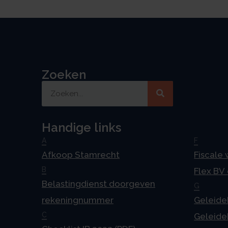
Zoeken
Handige links
A
F
Afkoop Stamrecht
Fiscale
B
Flex BV
Belastingdienst doorgeven
G
rekeningnummer
Geleideb
C
Geleideb