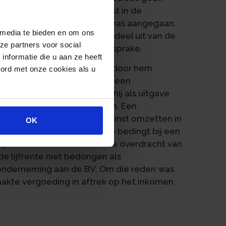
telde vast dat de specialist in de
omsten met het ziekenhuis was aangegaan.
 media te bieden en om ons
ng van de overeenkomsten deel uit van de
ze partners voor social
schadevergoeding was geen sprake.
nformatie die u aan ze heeft
p een bankrekening van een door hem
oord met onze cookies als u
pecialist had hij met de BV een
r betaalde premie meende hij als uitgave
jn inkomen te mogen brengen. Een
eming de behaalde stakingswinst omzetten in
OK
arde is dat hij de lijfrente bedingt bij een
ij een BV in het kader van de overdracht van
de lijfrente niet bedongen als
 onderneming aan de BV. Om die reden was
akte vergoeding in aftrek op het inkomen