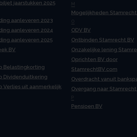
iljet jaarstukken 2025
M
Mogelijkheden Stamrecht
ding aanleveren 2023
O
ding aanleveren 2024
ODV BV
ding aanleveren 2025
Ontbinden Stamrecht BV
eek BV
Onzakelijke lening Stamr
Oprichten BV door
p Belastingkorting
StamrechtBV.com
p Dividenduitkering
Overdracht vanuit banksp
p Verlies uit aanmerkelijk
Overgang naar Stamrecht
P
Pensioen BV