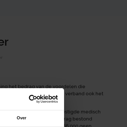
er
er
ming het bedrag van de voordelen die
er onderneming moet in dit verband ook het
egrepen.
kzaamheden van een vrijgevestigde medisch
Over
aald van € 750.000. Dat bedrag bestond
eende dat het restant ad € 566.000 geen