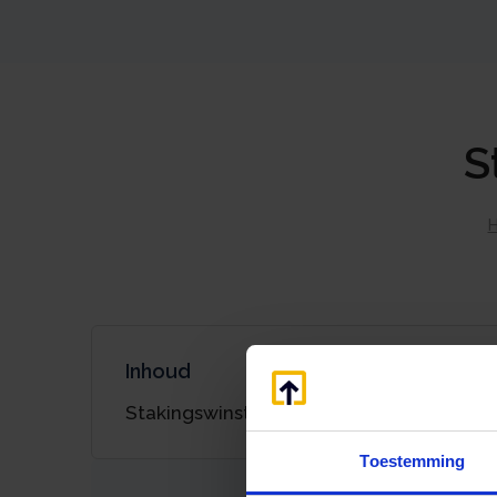
S
Inhoud
Stakingswinst ondernemer
Toestemming