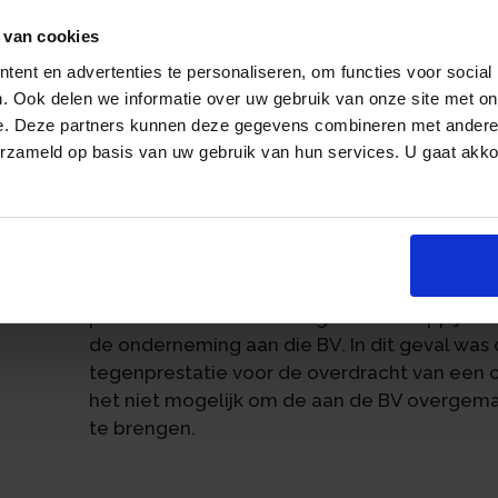
winst uit onderneming vormde. De rechtbank s
 van cookies
uitoefening van zijn onderneming overeenk
ent en advertenties te personaliseren, om functies voor social
Daarom maakte de vergoeding ter beëindigi
. Ook delen we informatie over uw gebruik van onze site met on
winst uit onderneming. Van een onbelaste 
e. Deze partners kunnen deze gegevens combineren met andere i
an
De medisch specialist had de vergoeding o
erzameld op basis van uw gebruik van hun services. U gaat akk
opgerichte BV laten overmaken. Volgens de s
lijfrenteovereenkomst gesloten. De daarvoo
voor inkomensvoorzieningen in aftrek op zi
ondernemer kan bij staking van zijn ondern
een lijfrente tot een bepaald maximum. Voorwa
professionele verzekeringsmaatschappij of b
de onderneming aan die BV. In dit geval was 
tegenprestatie voor de overdracht van een
het niet mogelijk om de aan de BV overgema
te brengen.