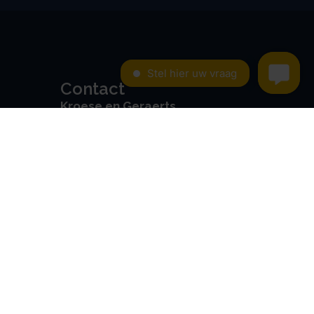
Contact
Kroese en Geraerts
Belastingadvies BV
Rondweg 103
5406 NK, Uden
0486 - 416 299
info@stamrechtbv.com
Maandag t/m vrijdag van 09:00
tot 17:00 bereikbaar
Beoordeeld met een 9.0 uit 10
op basis van 3453 reviews