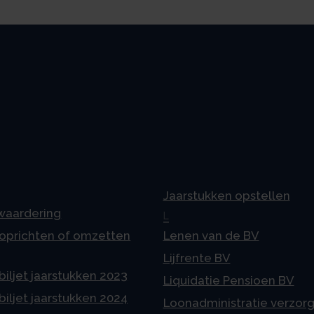
Jaarstukken opstellen
 waardering
L
 oprichten of omzetten
Lenen van de BV
Lijfrente BV
iljet jaarstukken 2023
Liquidatie Pensioen BV
iljet jaarstukken 2024
Loonadministratie verzor