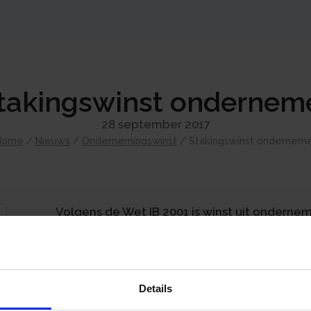
takingswinst ondernem
28 september 2017
Home
/
Nieuws
/
Ondernemingswinst
/
Stakingswinst ondernem
Volgens de Wet IB 2001 is winst uit onderne
worden verkregen uit een onderneming. Ond
zelfstandig uitgeoefende beroep worden b
In het kader van de beëindiging van de wer
Details
specialist werd aan hem een vergoeding bet
voor € 184.000 uit goodwill. De specialist m