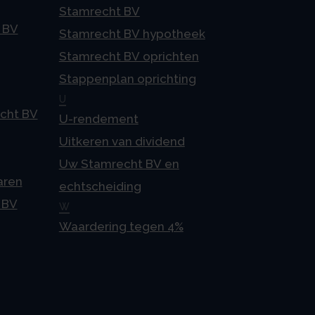
Stamrecht BV
 BV
Stamrecht BV hypotheek
Stamrecht BV oprichten
Stappenplan oprichting
U
echt BV
U-rendement
Uitkeren van dividend
Uw Stamrecht BV en
aren
echtscheiding
 BV
W
Waardering tegen 4%