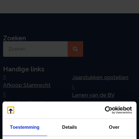
Zoeken
Handige links
A
Jaarstukken opstellen
Afkoop Stamrecht
L
B
Lenen van de BV
Belastingdienst
Lijfrente BV
doorgeven
Liquidatie Pensioen BV
rekeningnummer
Loonadministratie
Toestemming
Details
Over
C
verzorgen