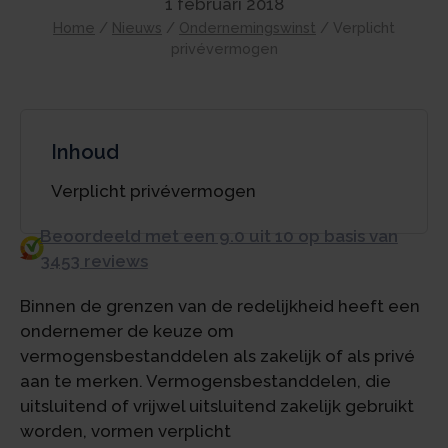
1 februari 2018
Home
/
Nieuws
/
Ondernemingswinst
/
Verplicht
privévermogen
Inhoud
Verplicht privévermogen
Beoordeeld met een 9.0 uit 10 op basis van
3453 reviews
Binnen de grenzen van de redelijkheid heeft een
ondernemer de keuze om
vermogensbestanddelen als zakelijk of als privé
aan te merken. Vermogensbestanddelen, die
uitsluitend of vrijwel uitsluitend zakelijk gebruikt
worden, vormen verplicht