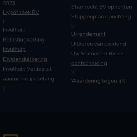
2025
Stamrecht BV oprichten
Hypotheek BV
Stappenplan oprichting
I
U
Invulhulp
U-rendement
Belastingkorting
Uitkeren van dividend
Invulhulp
Uw Stamrecht BV en
Dividenduitkering
echtscheiding
Invulhulp Verlies uit
W
aanmerkelijk belang
Waardering tegen 4%
J