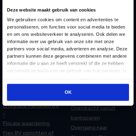
Checklist IB 2023 (PDF)
M
Deze website maakt gebruik van cookies
Checklist IB 2023 (Word)
Mogelijkheden
We gebruiken cookies om content en advertenties te
Checklist IB 2024 (PDF)
Stamrecht BV
personaliseren, om functies voor social media te bieden
Checklist IB 2024 (Word)
O
en om ons websiteverkeer te analyseren. Ook delen we
Checklist IB 2025 (PDF)
ODV BV
informatie over uw gebruik van onze site met onze
partners voor social media, adverteren en analyse. Deze
Checklist IB 2025 (Word)
Ontbinden Stamrecht
partners kunnen deze gegevens combineren met andere
Contact
BV
informatie die u aan ze heeft verstrekt of die ze hebben
E
Onzakelijke lening
verzameld op basis van uw gebruik van hun services. U
eHerkenning voor uw
gaat akkoord met onze cookies als u onze website blijft
Stamrecht BV
gebruiken.
Stamrecht BV
Oprichten BV door
OK
Emigratie
StamrechtBV.com
Emigratie Pensioen BV
Overdracht vanuit
F
banksparen
Fiscale waardering
Overgang naar
Flex BV oprichten of