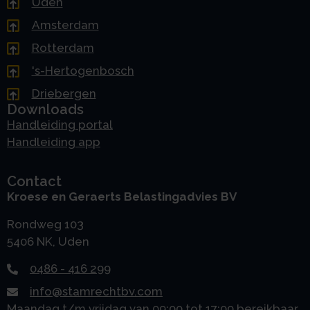
Uden
Amsterdam
Rotterdam
's-Hertogenbosch
Driebergen
Downloads
Handleiding portal
Handleiding app
Contact
Kroese en Geraerts Belastingadvies BV
Rondweg 103
5406 NK, Uden
0486 - 416 299
info@stamrechtbv.com
Maandag t/m vrijdag van 09:00 tot 17:00 bereikbaar