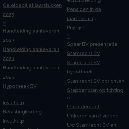
echtscheiding
Geleidebiljet jaarstukken
Pensioen in de
2025
jaarrekening
H
Prijslijst
Handleiding aanleveren
S
2023
Spaar BV presentatie
Handleiding aanleveren
Stamrecht BV
2024
Stamrecht BV
Handleiding aanleveren
hypotheek
2025
Stamrecht BV oprichten
Hypotheek BV
Stappenplan oprichting
I
U
Invulhulp
U-rendement
Belastingkorting
Uitkeren van dividend
Invulhulp
Uw Stamrecht BV en