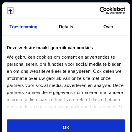
Handige links
A
Jaarstukken opstellen
Afkoop Stamrecht
L
Toestemming
Details
Over
B
Lenen van de BV
Belastingdienst
Lijfrente BV
Deze website maakt gebruik van cookies
doorgeven
Liquidatie Pensioen BV
We gebruiken cookies om content en advertenties te
rekeningnummer
Loonadministratie
personaliseren, om functies voor social media te bieden
C
en om ons websiteverkeer te analyseren. Ook delen we
verzorgen
Checklist IB 2023 (PDF)
informatie over uw gebruik van onze site met onze
M
partners voor social media, adverteren en analyse. Deze
Checklist IB 2023 (Word)
Mogelijkheden
partners kunnen deze gegevens combineren met andere
Checklist IB 2024 (PDF)
Stamrecht BV
informatie die u aan ze heeft verstrekt of die ze hebben
Checklist IB 2024 (Word)
verzameld op basis van uw gebruik van hun services. U
O
gaat akkoord met onze cookies als u onze website blijft
Checklist IB 2025 (PDF)
ODV BV
gebruiken.
Checklist IB 2025 (Word)
Ontbinden Stamrecht
OK