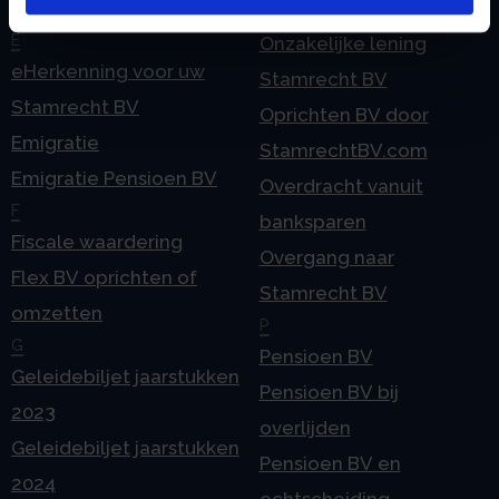
Contact
BV
E
Onzakelijke lening
eHerkenning voor uw
Stamrecht BV
Stamrecht BV
Oprichten BV door
Emigratie
StamrechtBV.com
Emigratie Pensioen BV
Overdracht vanuit
F
banksparen
Fiscale waardering
Overgang naar
Flex BV oprichten of
Stamrecht BV
omzetten
P
G
Pensioen BV
Geleidebiljet jaarstukken
Pensioen BV bij
2023
overlijden
Geleidebiljet jaarstukken
Pensioen BV en
2024