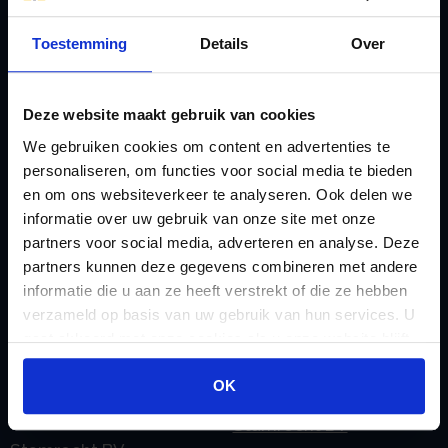
B
Lenen van de BV
Toestemming
Details
Over
Belastingdienst
Lijfrente BV
doorgeven
Liquidatie Pensioen BV
rekeningnummer
Deze website maakt gebruik van cookies
Loonadministratie
C
We gebruiken cookies om content en advertenties te
verzorgen
Checklist IB 2023 (PDF)
personaliseren, om functies voor social media te bieden
M
en om ons websiteverkeer te analyseren. Ook delen we
Checklist IB 2023 (Word)
Mogelijkheden
informatie over uw gebruik van onze site met onze
Checklist IB 2024 (PDF)
Stamrecht BV
partners voor social media, adverteren en analyse. Deze
Checklist IB 2024 (Word)
partners kunnen deze gegevens combineren met andere
O
informatie die u aan ze heeft verstrekt of die ze hebben
Checklist IB 2025 (PDF)
ODV BV
verzameld op basis van uw gebruik van hun services. U
Checklist IB 2025 (Word)
Ontbinden Stamrecht
gaat akkoord met onze cookies als u onze website blijft
Contact
BV
gebruiken.
OK
E
Onzakelijke lening
eHerkenning voor uw
Stamrecht BV