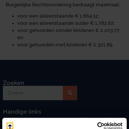
Burgerlijke Rechtsvordering bedraagt maximaal:
voor een alleenstaande € 1.664,51;
voor een alleenstaande ouder € 1.782,62;
voor gehuwden zonder kinderen € 2.203,77;
en
voor gehuwden met kinderen € 2.321,89.
Zoeken
Handige links
A
Jaarstukken opstellen
Afkoop Stamrecht
L