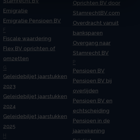
Stamrecht BV
Oprichten BV door
Emigratie
StamrechtBV.com
Emigratie Pensioen BV
Overdracht vanuit
F
banksparen
Fiscale waardering
Overgang naar
Flex BV oprichten of
Stamrecht BV
omzetten
P
G
Pensioen BV
Geleidebiljet jaarstukken
Pensioen BV bij
2023
overlijden
Geleidebiljet jaarstukken
Pensioen BV en
2024
echtscheiding
Geleidebiljet jaarstukken
Pensioen in de
2025
jaarrekening
H