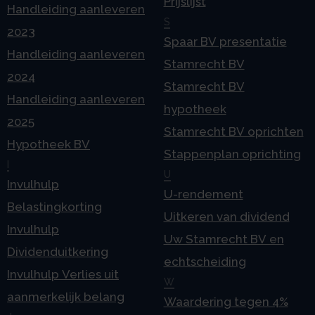
Prijslijst
Handleiding aanleveren
S
2023
Spaar BV presentatie
Handleiding aanleveren
Stamrecht BV
2024
Stamrecht BV
Handleiding aanleveren
hypotheek
2025
Stamrecht BV oprichten
Hypotheek BV
Stappenplan oprichting
I
U
Invulhulp
U-rendement
Belastingkorting
Uitkeren van dividend
Invulhulp
Uw Stamrecht BV en
Dividenduitkering
echtscheiding
Invulhulp Verlies uit
W
aanmerkelijk belang
Waardering tegen 4%