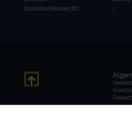
J
Emigratie Pensioen BV
Alge
Veelges
Algeme
Disclai
Priva
Privacyv
AVG
Cookiev