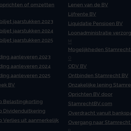
 oprichten of omzetten
Lenen van de BV
Lijfrente BV
iljet jaarstukken 2023
Liquidatie Pensioen BV
iljet jaarstukken 2024
Loonadministratie verzor
iljet jaarstukken 2025
M
Mogelijkheden Stamrecht
ding aanleveren 2023
O
ding aanleveren 2024
ODV BV
ding aanleveren 2025
Ontbinden Stamrecht BV
eek BV
Onzakelijke lening Stamr
Oprichten BV door
p Belastingkorting
StamrechtBV.com
p Dividenduitkering
Overdracht vanuit banksp
p Verlies uit aanmerkelijk
Overgang naar Stamrecht
P