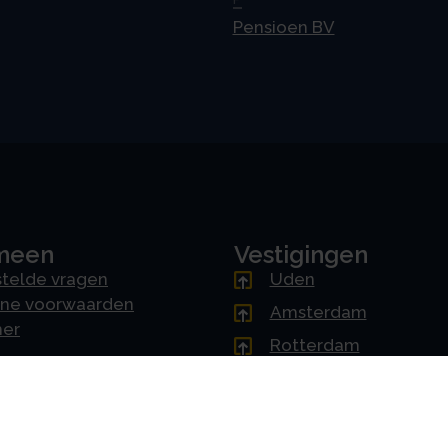
Pensioen BV
meen
Vestigingen
telde vragen
Uden
ne voorwaarden
Amsterdam
mer
Rotterdam
cy & AVG
's-Hertogenbosch
erklaring
Driebergen
Downloads
oorkeuren instellen