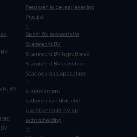
Pensioen in de jaarrekening
Prijslijst
S
gen
Spaar BV presentatie
Stamrecht BV
 BV
Stamrecht BV hypotheek
Stamrecht BV oprichten
Stappenplan oprichting
U
echt BV
U-rendement
Uitkeren van dividend
Uw Stamrecht BV en
aren
echtscheiding
 BV
W