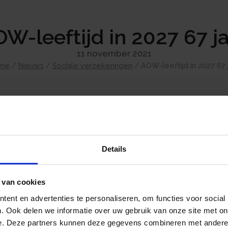
W-leeftijd in 2027 67 j
11 november 2021
me
/
Nieuws
/
Sociale verzekeringen
/
AOW-leeftijd in 2027 67 
De staatssecretaris van SZW heeft in een 
de AOW-leeftijd ook in het jaar 2027 67 jaar 
gemiddelde resterende levensverwachting op 
Details
een gemiddelde resterende levensverwachting
van 21,62 in 2033. Op grond van deze reste
leeftijd niet verhoogd. Dat geldt ook voor 
 van cookies
Deze blijft in 2027 17 jaar.
ent en advertenties te personaliseren, om functies voor social
. Ook delen we informatie over uw gebruik van onze site met on
e. Deze partners kunnen deze gegevens combineren met andere i