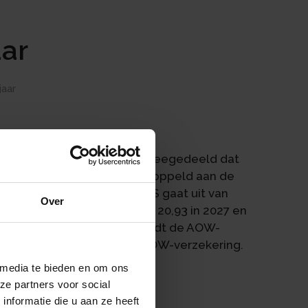
aar
jaar
brief aan de Tweede Kamer meegedeeld dat
blijft. De AOW-leeftijd is gekoppeld aan de
65-jarige leeftijd. Het CBS gaat uit van
Over
 op 65-jarige leeftijd van 20,93 in 2027 en
rende levensverwachting wordt de AOW-
de aanvangsleeftijd van de AOW-verzekering.
 media te bieden en om ons
ze partners voor social
nformatie die u aan ze heeft