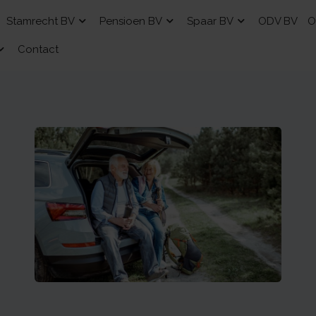
Stamrecht BV
Pensioen BV
Spaar BV
ODV BV
O
Contact