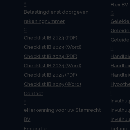
B
Flex BV
Belastingdienst doorgeven
G
rekeningnummer
Geleideb
C
Geleideb
Checklist IB 2023 (PDF)
Geleideb
Checklist IB 2023 (Word)
H
Checklist IB 2024 (PDF)
Handlei
Checklist IB 2024 (Word)
Handlei
Checklist IB 2025 (PDF)
Handlei
Checklist IB 2025 (Word)
Hypoth
I
Contact
Invulhul
E
eHerkenning voor uw Stamrecht
Invulhul
BV
Invulhul
Emigratie
belang