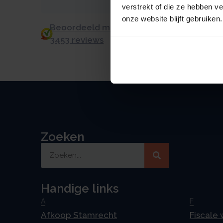
verstrekt of die ze hebben v
onze website blijft gebruiken.
Beoordeeld met een 9.0 uit 10 op basis v
3453 reviews
Zoeken
Handige links
A
F
Afkoop Stamrecht
Fiscale