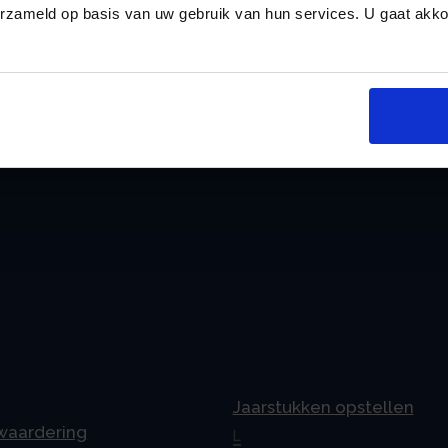
erzameld op basis van uw gebruik van hun services. U gaat akk
an
Jaarstukken opstellen
 waardering
L