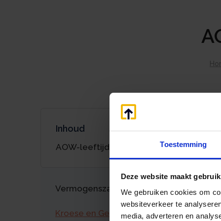
AO
Ho
Inhoud
Toestemming
AOW-leeftijd in 2027 67 jaar
Deze website maakt gebruik
Vermogenszaken goed regelen?
We gebruiken cookies om cont
websiteverkeer te analyseren
Kroese en Geraerts
media, adverteren en analys