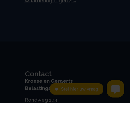
Waardering tegen 4%
Contact
Kroese en Geraerts
Belastingadvies BV
Rondweg 103
5406 NK, Uden
0486 - 416 299
info@stamrechtbv.com