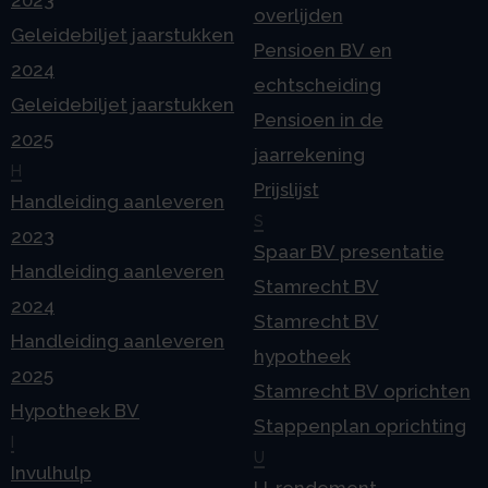
overlijden
Geleidebiljet jaarstukken
Pensioen BV en
2024
echtscheiding
Geleidebiljet jaarstukken
Pensioen in de
2025
jaarrekening
H
Prijslijst
Handleiding aanleveren
S
2023
Spaar BV presentatie
Handleiding aanleveren
Stamrecht BV
2024
Stamrecht BV
Handleiding aanleveren
hypotheek
2025
Stamrecht BV oprichten
Hypotheek BV
Stappenplan oprichting
I
U
Invulhulp
U-rendement