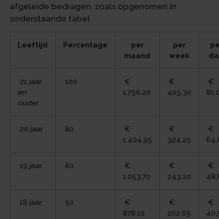
afgeleide bedragen, zoals opgenomen in
onderstaande tabel.
Leeftijd
Percentage
per
per
pe
maand
week
da
21 jaar
100
€
€
€
en
1.756,20
405,30
81,
ouder
20 jaar
80
€
€
€
1.404,95
324,25
64,
19 jaar
60
€
€
€
1.053,70
243,20
48,
18 jaar
50
€
€
€
878,10
202,65
40,