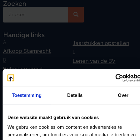
Zoeken
Handige links
A
Jaarstukken opstellen
Afkoop Stamrecht
L
B
Lenen van de BV
Belastingdienst
Lijfrente BV
doorgeven
Liquidatie Pensioen BV
rekeningnummer
Loonadministratie
Toestemming
Details
Over
C
verzorgen
Checklist IB 2023 (PDF)
M
Checklist IB 2023 (Word)
Deze website maakt gebruik van cookies
Mogelijkheden
Checklist IB 2024 (PDF)
We gebruiken cookies om content en advertenties te
Stamrecht BV
personaliseren, om functies voor social media te bieden en
Checklist IB 2024 (Word)
O