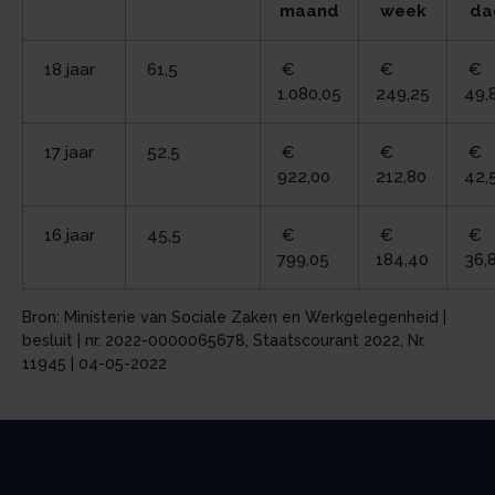
maand
week
da
18 jaar
61,5
€
€
€
1.080,05
249,25
49,
17 jaar
52,5
€
€
€
922,00
212,80
42,
16 jaar
45,5
€
€
€
799,05
184,40
36,
Bron: Ministerie van Sociale Zaken en Werkgelegenheid |
besluit | nr. 2022-0000065678, Staatscourant 2022, Nr.
11945 | 04-05-2022