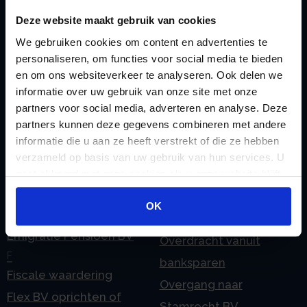
M
Checklist IB 2023 (Word)
Deze website maakt gebruik van cookies
Mogelijkheden
Checklist IB 2024 (PDF)
We gebruiken cookies om content en advertenties te
Stamrecht BV
personaliseren, om functies voor social media te bieden
Checklist IB 2024 (Word)
O
en om ons websiteverkeer te analyseren. Ook delen we
Checklist IB 2025 (PDF)
ODV BV
informatie over uw gebruik van onze site met onze
Checklist IB 2025 (Word)
Ontbinden Stamrecht
partners voor social media, adverteren en analyse. Deze
partners kunnen deze gegevens combineren met andere
Contact
BV
informatie die u aan ze heeft verstrekt of die ze hebben
E
Onzakelijke lening
verzameld op basis van uw gebruik van hun services. U
eHerkenning voor uw
Stamrecht BV
gaat akkoord met onze cookies als u onze website blijft
gebruiken.
Stamrecht BV
Oprichten BV door
OK
Emigratie
StamrechtBV.com
Emigratie Pensioen BV
Overdracht vanuit
F
banksparen
Fiscale waardering
Overgang naar
Flex BV oprichten of
Stamrecht BV