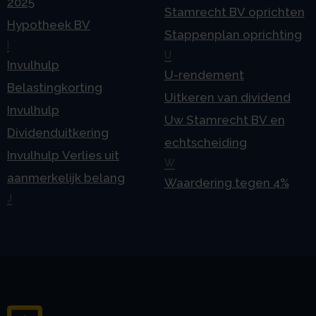
2025
Stamrecht BV oprichten
Hypotheek BV
Stappenplan oprichting
I
U
Invulhulp
U-rendement
Belastingkorting
Uitkeren van dividend
Invulhulp
Uw Stamrecht BV en
Dividenduitkering
echtscheiding
Invulhulp Verlies uit
W
aanmerkelijk belang
Waardering tegen 4%
J