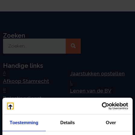
Zoeken
Handige links
A
Jaarstukken opstellen
Afkoop Stamrecht
L
B
Lenen van de BV
Belastingdienst
Lijfrente BV
doorgeven
Liquidatie Pensioen BV
rekeningnummer
Loonadministratie
Toestemming
Details
Over
C
verzorgen
Checklist IB 2023 (PDF)