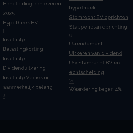
Handleiding aanleveren
hypotheek
2025
Stamrecht BV oprichten
Hypotheek BV
Stappenplan oprichting
I
U
Invulhulp
U-rendement
Belastingkorting
Uitkeren van dividend
Invulhulp
Uw Stamrecht BV en
Dividenduitkering
echtscheiding
Invulhulp Verlies uit
W
aanmerkelijk belang
Waardering tegen 4%
J