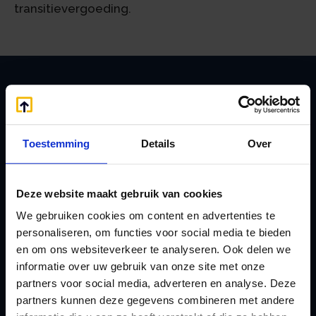
transitievergoeding.
Zoeken
Toestemming
Details
Over
Handige links
Deze website maakt gebruik van cookies
A
Jaarstukken opstellen
We gebruiken cookies om content en advertenties te
Afkoop Stamrecht
L
personaliseren, om functies voor social media te bieden
B
Lenen van de BV
en om ons websiteverkeer te analyseren. Ook delen we
Belastingdienst
Lijfrente BV
informatie over uw gebruik van onze site met onze
doorgeven
partners voor social media, adverteren en analyse. Deze
Liquidatie Pensioen BV
partners kunnen deze gegevens combineren met andere
rekeningnummer
Loonadministratie