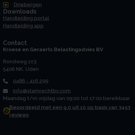
Driebergen
Downloads
Handleiding portal
Handleiding app
Contact
Kroese en Geraerts Belastingadvies BV
Rondweg 103
5406 NK, Uden
0486 - 416 299
info@stamrechtbv.com
Maandag t/m vrijdag van 09:00 tot 17:00 bereikbaar
Beoordeeld met een 9.0 uit 10 op basis van 3453
reviews