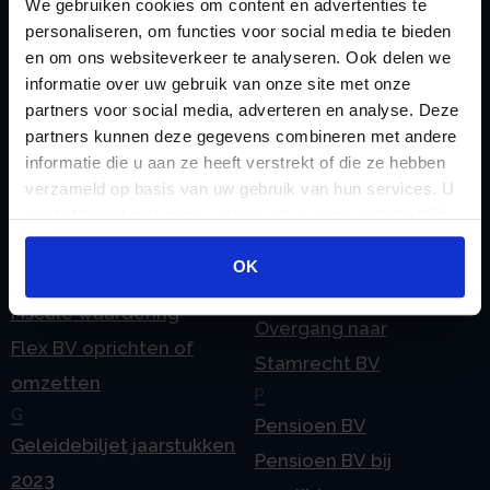
We gebruiken cookies om content en advertenties te
Checklist IB 2025 (PDF)
ODV BV
personaliseren, om functies voor social media te bieden
Checklist IB 2025 (Word)
Ontbinden Stamrecht
en om ons websiteverkeer te analyseren. Ook delen we
Contact
BV
informatie over uw gebruik van onze site met onze
partners voor social media, adverteren en analyse. Deze
E
Onzakelijke lening
partners kunnen deze gegevens combineren met andere
eHerkenning voor uw
Stamrecht BV
informatie die u aan ze heeft verstrekt of die ze hebben
Stamrecht BV
Oprichten BV door
verzameld op basis van uw gebruik van hun services. U
Emigratie
gaat akkoord met onze cookies als u onze website blijft
StamrechtBV.com
gebruiken.
Emigratie Pensioen BV
Overdracht vanuit
OK
F
banksparen
Fiscale waardering
Overgang naar
Flex BV oprichten of
Stamrecht BV
omzetten
P
G
Pensioen BV
Geleidebiljet jaarstukken
Pensioen BV bij
2023