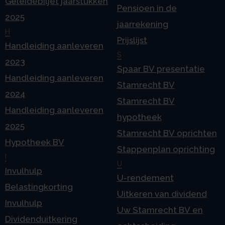
Geleidebiljet jaarstukken
Pensioen in de
2025
jaarrekening
H
Prijslijst
Handleiding aanleveren
S
2023
Spaar BV presentatie
Handleiding aanleveren
Stamrecht BV
2024
Stamrecht BV
Handleiding aanleveren
hypotheek
2025
Stamrecht BV oprichten
Hypotheek BV
Stappenplan oprichting
I
U
Invulhulp
U-rendement
Belastingkorting
Uitkeren van dividend
Invulhulp
Uw Stamrecht BV en
Dividenduitkering