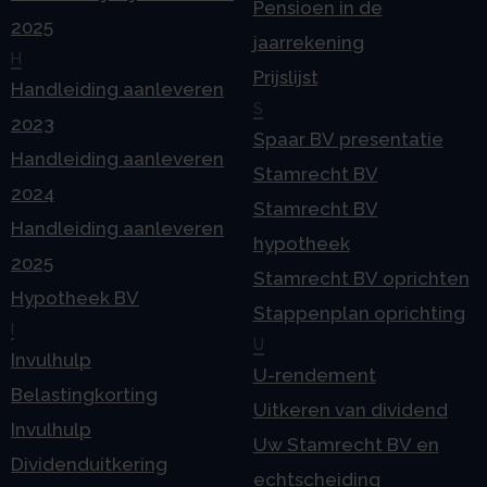
Pensioen in de
2025
jaarrekening
H
Prijslijst
Handleiding aanleveren
S
2023
Spaar BV presentatie
Handleiding aanleveren
Stamrecht BV
2024
Stamrecht BV
Handleiding aanleveren
hypotheek
2025
Stamrecht BV oprichten
Hypotheek BV
Stappenplan oprichting
I
U
Invulhulp
U-rendement
Belastingkorting
Uitkeren van dividend
Invulhulp
Uw Stamrecht BV en
Dividenduitkering
echtscheiding