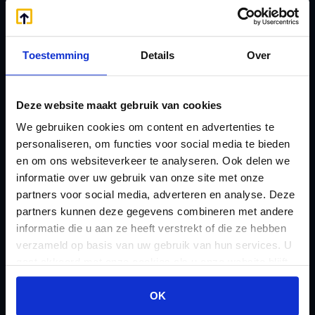
Handige links
A
Jaarstukken opstellen
Afkoop Stamrecht
L
Toestemming
Details
Over
B
Lenen van de BV
Belastingdienst
Lijfrente BV
doorgeven
Deze website maakt gebruik van cookies
Liquidatie Pensioen BV
rekeningnummer
We gebruiken cookies om content en advertenties te
Loonadministratie
personaliseren, om functies voor social media te bieden
C
verzorgen
en om ons websiteverkeer te analyseren. Ook delen we
Checklist IB 2023 (PDF)
M
informatie over uw gebruik van onze site met onze
Checklist IB 2023 (Word)
Mogelijkheden
partners voor social media, adverteren en analyse. Deze
Checklist IB 2024 (PDF)
partners kunnen deze gegevens combineren met andere
Stamrecht BV
informatie die u aan ze heeft verstrekt of die ze hebben
Checklist IB 2024 (Word)
O
verzameld op basis van uw gebruik van hun services. U
Checklist IB 2025 (PDF)
ODV BV
gaat akkoord met onze cookies als u onze website blijft
Checklist IB 2025 (Word)
Ontbinden Stamrecht
gebruiken.
OK
Contact
BV