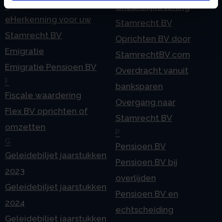
E
Onzakelijke lening
eHerkenning voor uw
Stamrecht BV
Stamrecht BV
Oprichten BV door
Emigratie
StamrechtBV.com
Emigratie Pensioen BV
Overdracht vanuit
F
banksparen
Fiscale waardering
Overgang naar
Flex BV oprichten of
Stamrecht BV
omzetten
P
G
Pensioen BV
Geleidebiljet jaarstukken
Pensioen BV bij
2023
overlijden
Geleidebiljet jaarstukken
Pensioen BV en
2024
echtscheiding
Geleidebiljet jaarstukken