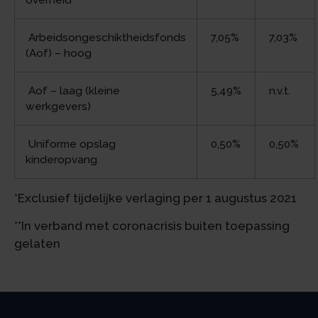
Arbeidsongeschiktheidsfonds
7,05%
7,03%
(Aof) – hoog
Aof – laag (kleine
5,49%
n.v.t.
werkgevers)
Uniforme opslag
0,50%
0,50%
kinderopvang
*Exclusief tijdelijke verlaging per 1 augustus 2021
**In verband met coronacrisis buiten toepassing
gelaten