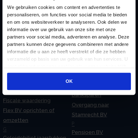
Checklist IB 2024 (Word)
We gebruiken cookies om content en advertenties te
O
personaliseren, om functies voor social media te bieden
Checklist IB 2025 (PDF)
ODV BV
en om ons websiteverkeer te analyseren. Ook delen we
Checklist IB 2025 (Word)
Ontbinden Stamrecht
informatie over uw gebruik van onze site met onze
Contact
BV
partners voor social media, adverteren en analyse. Deze
partners kunnen deze gegevens combineren met andere
E
Onzakelijke lening
informatie die u aan ze heeft verstrekt of die ze hebben
eHerkenning voor uw
Stamrecht BV
verzameld op basis van uw gebruik van hun services. U
Stamrecht BV
Oprichten BV door
gaat akkoord met onze cookies als u onze website blijft
Emigratie
gebruiken.
StamrechtBV.com
OK
Emigratie Pensioen BV
Overdracht vanuit
F
banksparen
Fiscale waardering
Overgang naar
Flex BV oprichten of
Stamrecht BV
omzetten
P
G
Pensioen BV
Geleidebiljet jaarstukken