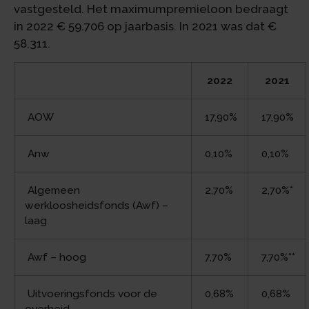
vastgesteld. Het maximumpremieloon bedraagt
in 2022 € 59.706 op jaarbasis. In 2021 was dat €
58.311.
2022
2021
AOW
17,90%
17,90%
Anw
0,10%
0,10%
Algemeen
2,70%
2,70%*
werkloosheidsfonds (Awf) –
laag
Awf – hoog
7,70%
7,70%**
Uitvoeringsfonds voor de
0,68%
0,68%
overheid