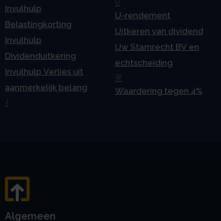
U
Invulhulp
U-rendement
Belastingkorting
Uitkeren van dividend
Invulhulp
Uw Stamrecht BV en
Dividenduitkering
echtscheiding
Invulhulp Verlies uit
W
aanmerkelijk belang
Waardering tegen 4%
J
Algemeen