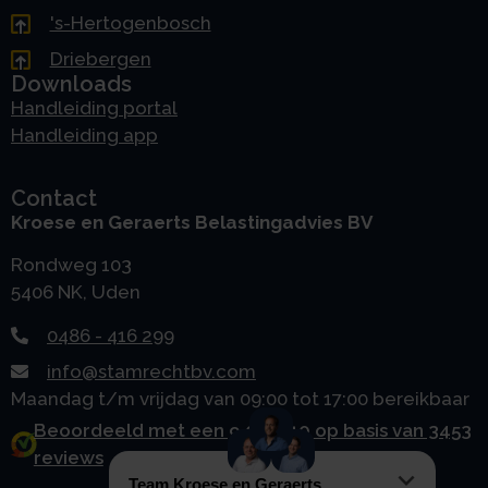
's-Hertogenbosch
Driebergen
Downloads
Handleiding portal
Handleiding app
Contact
Kroese en Geraerts Belastingadvies BV
Rondweg 103
5406 NK, Uden
0486 - 416 299
info@stamrechtbv.com
Maandag t/m vrijdag van 09:00 tot 17:00 bereikbaar
Beoordeeld met een 9.0 uit 10 op basis van 3453
reviews