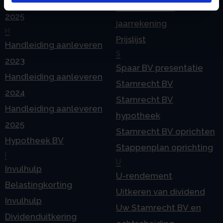
Geleidebiljet jaarstukken
Pensioen in de
2025
jaarrekening
H
Prijslijst
Handleiding aanleveren
S
2023
Spaar BV presentatie
Handleiding aanleveren
Stamrecht BV
2024
Stamrecht BV
Handleiding aanleveren
hypotheek
2025
Stamrecht BV oprichten
Hypotheek BV
Stappenplan oprichting
I
U
Invulhulp
U-rendement
Belastingkorting
Uitkeren van dividend
Invulhulp
Uw Stamrecht BV en
Dividenduitkering