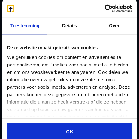
E
Onzakelijke lening
eHerkenning voor uw
Stamrecht BV
Stamrecht BV
Toestemming
Details
Over
Oprichten BV door
Emigratie
StamrechtBV.com
Emigratie Pensioen BV
Overdracht vanuit
Deze website maakt gebruik van cookies
F
banksparen
We gebruiken cookies om content en advertenties te
Fiscale waardering
personaliseren, om functies voor social media te bieden
Overgang naar
Flex BV oprichten of
en om ons websiteverkeer te analyseren. Ook delen we
Stamrecht BV
informatie over uw gebruik van onze site met onze
omzetten
P
partners voor social media, adverteren en analyse. Deze
G
Pensioen BV
partners kunnen deze gegevens combineren met andere
Geleidebiljet jaarstukken
informatie die u aan ze heeft verstrekt of die ze hebben
Pensioen BV bij
2023
verzameld op basis van uw gebruik van hun services. U
overlijden
gaat akkoord met onze cookies als u onze website blijft
Geleidebiljet jaarstukken
Pensioen BV en
gebruiken.
2024
OK
echtscheiding