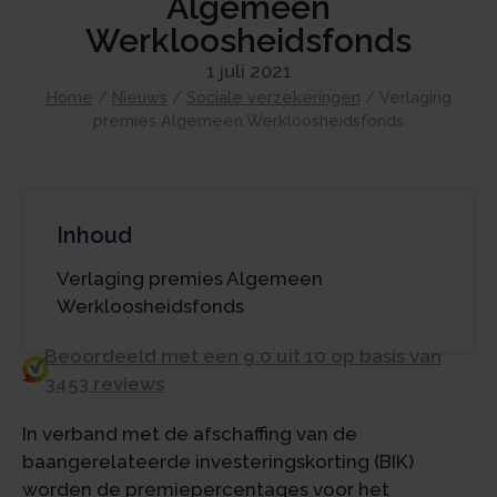
Algemeen
Werkloosheidsfonds
1 juli 2021
Home
/
Nieuws
/
Sociale verzekeringen
/
Verlaging
premies Algemeen Werkloosheidsfonds
Inhoud
Verlaging premies Algemeen
Werkloosheidsfonds
Beoordeeld met een 9.0 uit 10 op basis van
3453 reviews
In verband met de afschaffing van de
baangerelateerde investeringskorting (BIK)
worden de premiepercentages voor het