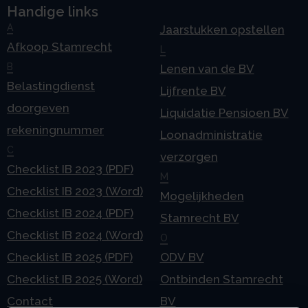
Handige links
A
Jaarstukken opstellen
Afkoop Stamrecht
L
B
Lenen van de BV
Belastingdienst
Lijfrente BV
doorgeven
Liquidatie Pensioen BV
rekeningnummer
Loonadministratie
C
verzorgen
Checklist IB 2023 (PDF)
M
Checklist IB 2023 (Word)
Mogelijkheden
Checklist IB 2024 (PDF)
Stamrecht BV
Checklist IB 2024 (Word)
O
Checklist IB 2025 (PDF)
ODV BV
Checklist IB 2025 (Word)
Ontbinden Stamrecht
Contact
BV