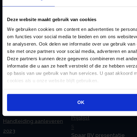
Emigratie Pensioen BV
Overdracht vanuit
F
banksparen
Fiscale waardering
Deze website maakt gebruik van cookies
Overgang naar
Flex BV oprichten of
We gebruiken cookies om content en advertenties te persona
Stamrecht BV
om functies voor social media te bieden en om ons websitev
omzetten
P
te analyseren. Ook delen we informatie over uw gebruik van
G
Pensioen BV
site met onze partners voor social media, adverteren en ana
Geleidebiljet jaarstukken
Pensioen BV bij
Deze partners kunnen deze gegevens combineren met ande
2023
informatie die u aan ze heeft verstrekt of die ze hebben ver
overlijden
op basis van uw gebruik van hun services. U gaat akkoord 
Geleidebiljet jaarstukken
Pensioen BV en
cookies als u onze website blijft gebruiken.
2024
echtscheiding
Geleidebiljet jaarstukken
Pensioen in de
OK
2025
jaarrekening
H
Prijslijst
Handleiding aanleveren
S
2023
Spaar BV presentatie