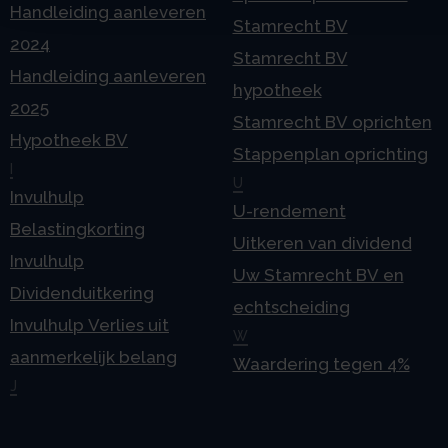
Handleiding aanleveren
Stamrecht BV
2024
Stamrecht BV
Handleiding aanleveren
hypotheek
2025
Stamrecht BV oprichten
Hypotheek BV
Stappenplan oprichting
I
U
Invulhulp
U-rendement
Belastingkorting
Uitkeren van dividend
Invulhulp
Uw Stamrecht BV en
Dividenduitkering
echtscheiding
Invulhulp Verlies uit
W
aanmerkelijk belang
Waardering tegen 4%
J