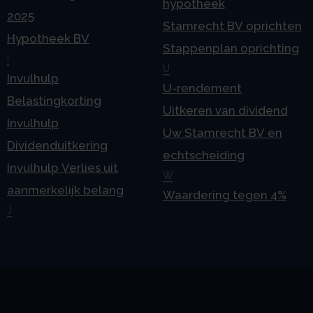
hypotheek
2025
Stamrecht BV oprichten
Hypotheek BV
Stappenplan oprichting
I
U
Invulhulp
U-rendement
Belastingkorting
Uitkeren van dividend
Invulhulp
Uw Stamrecht BV en
Dividenduitkering
echtscheiding
Invulhulp Verlies uit
W
aanmerkelijk belang
Waardering tegen 4%
J