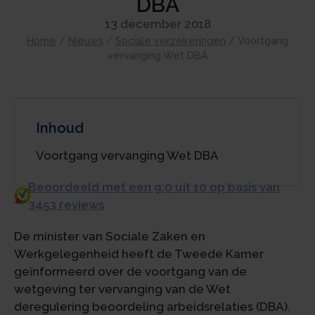
DBA
13 december 2018
Home
/
Nieuws
/
Sociale verzekeringen
/
Voortgang
vervanging Wet DBA
Inhoud
Voortgang vervanging Wet DBA
Beoordeeld met een 9.0 uit 10 op basis van
3453 reviews
De minister van Sociale Zaken en
Werkgelegenheid heeft de Tweede Kamer
geïnformeerd over de voortgang van de
wetgeving ter vervanging van de Wet
deregulering beoordeling arbeidsrelaties (DBA).