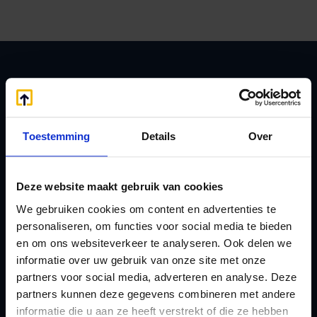
Zoeken
Toestemming
Details
Over
Handige links
A
Jaarstukken opstellen
Deze website maakt gebruik van cookies
Afkoop Stamrecht
L
We gebruiken cookies om content en advertenties te
B
personaliseren, om functies voor social media te bieden
Lenen van de BV
en om ons websiteverkeer te analyseren. Ook delen we
Belastingdienst
Lijfrente BV
informatie over uw gebruik van onze site met onze
doorgeven
Liquidatie Pensioen BV
partners voor social media, adverteren en analyse. Deze
rekeningnummer
partners kunnen deze gegevens combineren met andere
Loonadministratie
informatie die u aan ze heeft verstrekt of die ze hebben
C