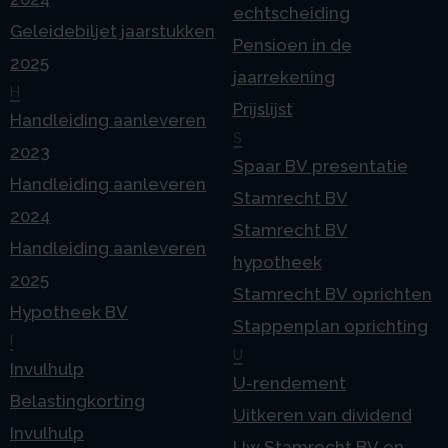
echtscheiding
Geleidebiljet jaarstukken
Pensioen in de
2025
jaarrekening
H
Prijslijst
Handleiding aanleveren
S
2023
Spaar BV presentatie
Handleiding aanleveren
Stamrecht BV
2024
Stamrecht BV
Handleiding aanleveren
hypotheek
2025
Stamrecht BV oprichten
Hypotheek BV
Stappenplan oprichting
I
U
Invulhulp
U-rendement
Belastingkorting
Uitkeren van dividend
Invulhulp
Uw Stamrecht BV en