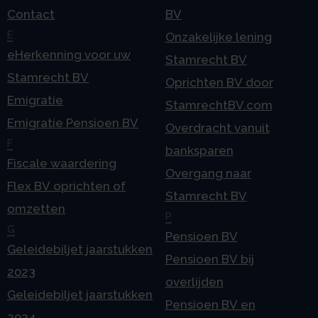
Contact
BV
E
Onzakelijke lening
eHerkenning voor uw
Stamrecht BV
Stamrecht BV
Oprichten BV door
Emigratie
StamrechtBV.com
Emigratie Pensioen BV
Overdracht vanuit
F
banksparen
Fiscale waardering
Overgang naar
Flex BV oprichten of
Stamrecht BV
omzetten
P
G
Pensioen BV
Geleidebiljet jaarstukken
Pensioen BV bij
2023
overlijden
Geleidebiljet jaarstukken
Pensioen BV en
2024