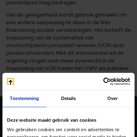
procentpunt mag bedragen.
Van de gelegenheid wordt gebruik gemaakt om
een andere aanpassing te doen in de Wet
financiering sociale verzekeringen. Het betreft de
toepassing van de systematiek van
voortschrijdend cumulatief rekenen (VCR) door
private uitvoerders. Met dit wetsvoorstel wil de
regering zorgen voor meer evenwicht in de
toepassing van VCR tussen het UWV als publieke
uitvoerder en diverse private uitvoerders.
Toestemming
Details
Over
Zoeken
Deze website maakt gebruik van cookies
We gebruiken cookies om content en advertenties te
personaliseren, om functies voor social media te bieden