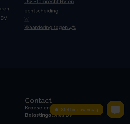
Uw Stamrecht BV en
aren
echtscheiding
 BV
W
Waardering tegen 4%
Contact
Kroese en Geraerts
Belastingadvies BV
Rondweg 103