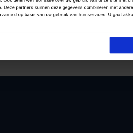
. Ook delen we informatie over uw gebruik van onze site met on
niet lager zijn dan € 12.000 en niet hoger da
e. Deze partners kunnen deze gegevens combineren met andere i
hebben van minimaal 120 km. In het geval va
erzameld op basis van uw gebruik van hun services. U gaat akk
naam van de koper blijven staan. In het geva
an
vier jaar. De subsidie bij leasecontracten w
het totaal uitgekeerd.
De regeling loopt voor nieuwe auto’s tot 1 juli