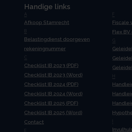
Handige links
A
F
Afkoop Stamrecht
Fiscale
B
Flex BV
Belastingdienst doorgeven
G
rekeningnummer
Geleideb
C
Geleideb
Checklist IB 2023 (PDF)
Geleideb
Checklist IB 2023 (Word)
H
Checklist IB 2024 (PDF)
Handlei
Checklist IB 2024 (Word)
Handlei
Checklist IB 2025 (PDF)
Handlei
Checklist IB 2025 (Word)
Hypoth
I
Contact
Invulhul
E