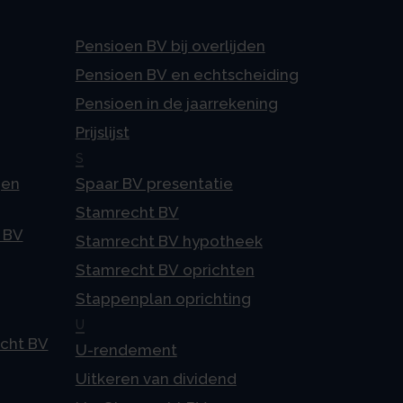
Pensioen BV bij overlijden
Pensioen BV en echtscheiding
Pensioen in de jaarrekening
Prijslijst
S
gen
Spaar BV presentatie
Stamrecht BV
 BV
Stamrecht BV hypotheek
Stamrecht BV oprichten
Stappenplan oprichting
U
echt BV
U-rendement
Uitkeren van dividend