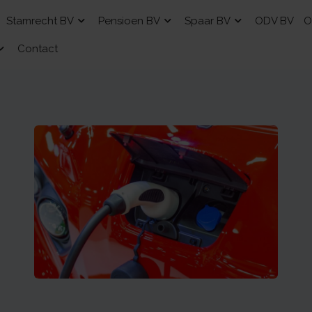
Stamrecht BV
Pensioen BV
Spaar BV
ODV BV
O
Contact