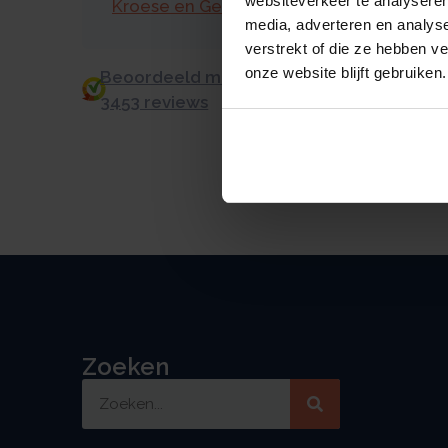
websiteverkeer te analyseren
Kroese en Geraerts
media, adverteren en analys
verstrekt of die ze hebben v
onze website blijft gebruiken.
Beoordeeld met een 9.0 uit 10 op basis v
3453 reviews
Zoeken