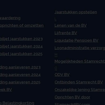
Jaarstukken opstellen
 waardering
L
 oprichten of omzetten
Lenen van de BV
Lijfrente BV
iljet jaarstukken 2023
Liquidatie Pensioen BV
iljet jaarstukken 2024
Loonadministratie verzor
iljet jaarstukken 2025
M
Mogelijkheden Stamrecht
ding aanleveren 2023
O
ding aanleveren 2024
ODV BV
ding aanleveren 2025
Ontbinden Stamrecht BV
eek BV
Onzakelijke lening Stamr
Oprichten BV door
p Belastingkorting
StamrechtBV.com