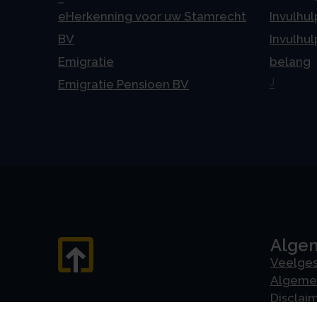
eHerkenning voor uw Stamrecht
Invulhul
BV
Invulhul
Emigratie
belang
J
Emigratie Pensioen BV
Alge
Veelges
Algeme
Disclai