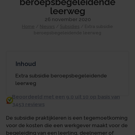
beroepsbegeleidende
leerweg
26 november 2020
Home
/
Nieuws
/
Subsidies
/
Extra subsidie
beroepsbegeleidende leerweg
Inhoud
Extra subsidie beroepsbegeleidende
leerweg
Beoordeeld met een 9.0 uit 10 op basis van
3453 reviews
De subsidie praktijkleren is een tegemoetkoming
voor de kosten die een werkgever maakt voor de
begeleiding van een leerling, deelnemer of