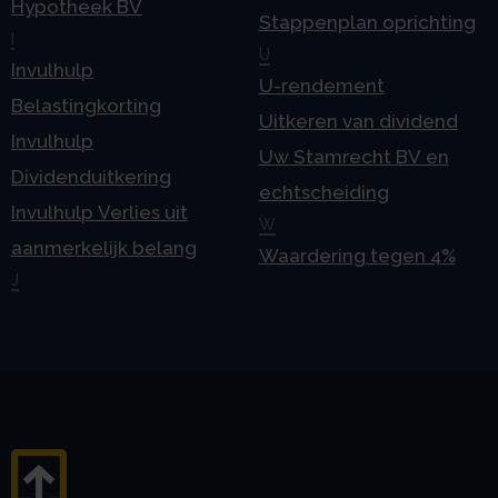
Hypotheek BV
Stappenplan oprichting
I
U
Invulhulp
U-rendement
Belastingkorting
Uitkeren van dividend
Invulhulp
Uw Stamrecht BV en
Dividenduitkering
echtscheiding
Invulhulp Verlies uit
W
aanmerkelijk belang
Waardering tegen 4%
J