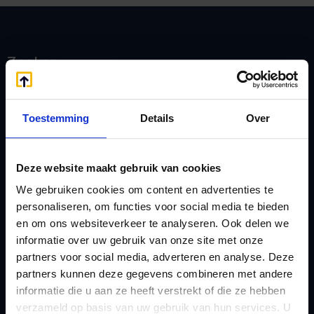
Zoeken
Toestemming
Details
Over
Handige links
A
Jaarstukken opstellen
Afkoop Stamrecht
Deze website maakt gebruik van cookies
L
B
Lenen van de BV
We gebruiken cookies om content en advertenties te
personaliseren, om functies voor social media te bieden
Belastingdienst
Lijfrente BV
en om ons websiteverkeer te analyseren. Ook delen we
doorgeven
Liquidatie Pensioen BV
informatie over uw gebruik van onze site met onze
rekeningnummer
Loonadministratie
partners voor social media, adverteren en analyse. Deze
C
partners kunnen deze gegevens combineren met andere
verzorgen
informatie die u aan ze heeft verstrekt of die ze hebben
Checklist IB 2023 (PDF)
M
verzameld op basis van uw gebruik van hun services. U