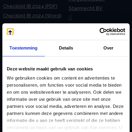
Checklist IB 2024 (PDF)
Stamrecht BV
Checklist IB 2024 (Word)
O
Checklist IB 2025 (PDF)
ODV BV
Checklist IB 2025 (Word)
Ontbinden Stamrecht
Contact
BV
Toestemming
Details
Over
E
Onzakelijke lening
eHerkenning voor uw
Stamrecht BV
Deze website maakt gebruik van cookies
Stamrecht BV
Oprichten BV door
We gebruiken cookies om content en advertenties te
Emigratie
StamrechtBV.com
personaliseren, om functies voor social media te bieden
Emigratie Pensioen BV
Overdracht vanuit
en om ons websiteverkeer te analyseren. Ook delen we
F
informatie over uw gebruik van onze site met onze
banksparen
Fiscale waardering
partners voor social media, adverteren en analyse. Deze
Overgang naar
partners kunnen deze gegevens combineren met andere
Flex BV oprichten of
Stamrecht BV
informatie die u aan ze heeft verstrekt of die ze hebben
omzetten
verzameld op basis van uw gebruik van hun services. U
P