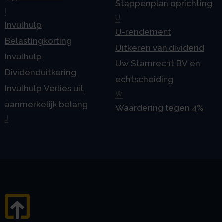
Stappenplan oprichting
I
U
Invulhulp
U-rendement
Belastingkorting
Uitkeren van dividend
Invulhulp
Uw Stamrecht BV en
Dividenduitkering
echtscheiding
Invulhulp Verlies uit
W
aanmerkelijk belang
Waardering tegen 4%
J