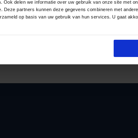
. Ook delen we informatie over uw gebruik van onze site met on
komen in aanmerking voor subsidie. Het bud
e. Deze partners kunnen deze gegevens combineren met andere i
voor de periode tot en met 2020. De subsid
erzameld op basis van uw gebruik van hun services. U gaat akk
aangevraagd nadat de maatregelen aan de wo
ongeveer 20% van de kosten. Subsidiabele maa
spouwmuur, ramen of vloer/bodem. Aanvull
an
kleinere maatregelen zoals waterzijdig inre
maatwerkadvies voor energiebesparing.