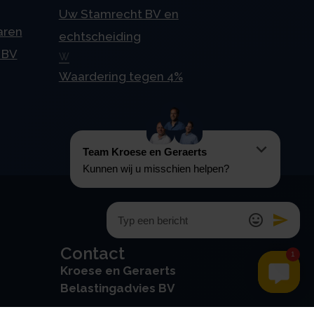
Uw Stamrecht BV en
aren
echtscheiding
 BV
W
Waardering tegen 4%
Contact
Kroese en Geraerts
Belastingadvies BV