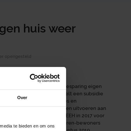
igen huis weer
eer opengesteld
e Subsidieregeling energiebesparing eigen
aar-bewoners. De SEEH regelt een subsidie
Over
 eigenaren, wooncoöperaties en
isolerende maatregelen laten uitvoeren aan
het subsidieplafond is de SEEH in 2017 voor
ptember 2019 kunnen eigenaren-bewoners
 media te bieden en om ons
 verricht zijn vanaf 15 augustus 2019,