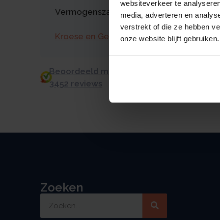
websiteverkeer te analyseren
Vermogenszaken goed regelen?
media, adverteren en analys
verstrekt of die ze hebben v
Kroese en Geraerts
onze website blijft gebruiken.
Beoordeeld met een 9.0 uit 10 op basis v
3452 reviews
Zoeken