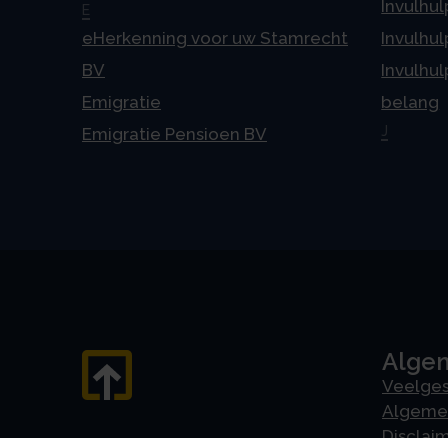
Invulhul
E
eHerkenning voor uw Stamrecht
Invulhul
BV
Invulhul
Emigratie
belang
J
Emigratie Pensioen BV
Alge
Veelges
Algeme
Disclai