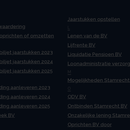
Jaarstukken opstellen
 waardering
L
 oprichten of omzetten
Lenen van de BV
Lijfrente BV
iljet jaarstukken 2023
Liquidatie Pensioen BV
iljet jaarstukken 2024
Loonadministratie verzor
iljet jaarstukken 2025
M
Mogelijkheden Stamrecht
ding aanleveren 2023
O
ding aanleveren 2024
ODV BV
ding aanleveren 2025
Ontbinden Stamrecht BV
eek BV
Onzakelijke lening Stamr
Oprichten BV door