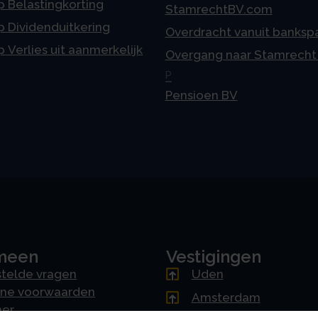
p Belastingkorting
StamrechtBV.com
p Dividenduitkering
Overdracht vanuit banksp
p Verlies uit aanmerkelijk
Overgang naar Stamrecht
P
Pensioen BV
meen
Vestigingen
telde vragen
Uden
ne voorwaarden
Amsterdam
mer