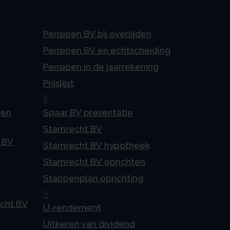
Pensioen BV bij overlijden
Pensioen BV en echtscheiding
Pensioen in de jaarrekening
Prijslijst
S
gen
Spaar BV presentatie
Stamrecht BV
 BV
Stamrecht BV hypotheek
Stamrecht BV oprichten
Stappenplan oprichting
U
echt BV
U-rendement
Uitkeren van dividend