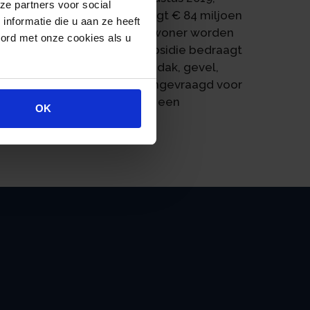
ze partners voor social
get voor de regeling bedraagt € 84 miljoen
nformatie die u aan ze heeft
ie kan door een eigenaar-bewoner worden
oord met onze cookies als u
ning zijn getroffen. De subsidie bedraagt
tregelen zijn isolatie van dak, gevel,
end kan subsidie worden aangevraagd voor
gelen, een energiedisplay of een
OK