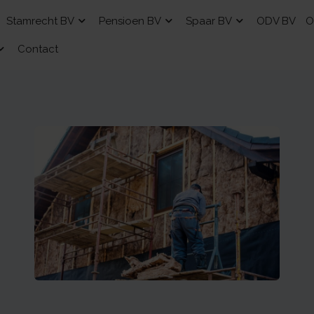
Stamrecht BV
Pensioen BV
Spaar BV
ODV BV
O
Contact