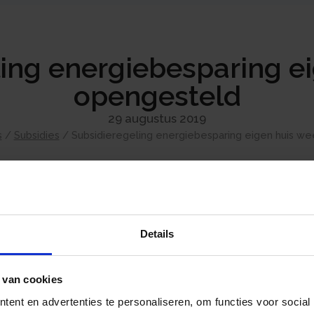
ing energiebesparing e
opengesteld
29 augustus 2019
s
/
Subsidies
/
Subsidieregeling energiebesparing eigen huis w
De minister van Binnenlandse Zaken heeft d
huis (SEEH) opnieuw opengesteld voor eigen
Details
voor eigenaren-bewoners, verenigingen van
woonverenigingen, die minimaal twee grote 
hun woning. In verband met het bereiken van 
 van cookies
eigenaren-bewoners stopgezet. Vanaf 2 se
ent en advertenties te personaliseren, om functies voor social
weer subsidie aanvragen. Werkzaamheden, die