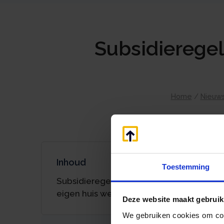
Subsidieregel
Home
/
Nieuw
Inhoud
Toestemming
Subsidieregeling energiebesparing
eigen huis weer opengesteld
Deze website maakt gebruik
We gebruiken cookies om cont