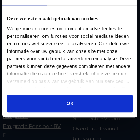
rekeningnummer
Loonadministratie
C
verzorgen
Checklist IB 2023 (PDF)
Deze website maakt gebruik van cookies
M
Checklist IB 2023 (Word)
We gebruiken cookies om content en advertenties te
Mogelijkheden
personaliseren, om functies voor social media te bieden
Checklist IB 2024 (PDF)
Stamrecht BV
en om ons websiteverkeer te analyseren. Ook delen we
Checklist IB 2024 (Word)
O
informatie over uw gebruik van onze site met onze
Checklist IB 2025 (PDF)
ODV BV
partners voor social media, adverteren en analyse. Deze
partners kunnen deze gegevens combineren met andere
Checklist IB 2025 (Word)
Ontbinden Stamrecht
informatie die u aan ze heeft verstrekt of die ze hebben
Contact
BV
verzameld op basis van uw gebruik van hun services. U
E
Onzakelijke lening
gaat akkoord met onze cookies als u onze website blijft
eHerkenning voor uw
gebruiken.
Stamrecht BV
OK
Stamrecht BV
Oprichten BV door
Emigratie
StamrechtBV.com
Emigratie Pensioen BV
Overdracht vanuit
F
banksparen