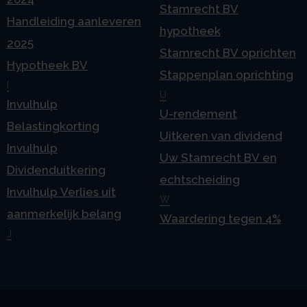
Stamrecht BV
Handleiding aanleveren
hypotheek
2025
Stamrecht BV oprichten
Hypotheek BV
Stappenplan oprichting
I
U
Invulhulp
U-rendement
Belastingkorting
Uitkeren van dividend
Invulhulp
Uw Stamrecht BV en
Dividenduitkering
echtscheiding
Invulhulp Verlies uit
W
aanmerkelijk belang
Waardering tegen 4%
J