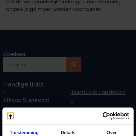
dat de oorspronkelijk verkregen onderneming
ongewijzigd moet worden voortgezet.
Zoeken
Handige links
A
Jaarstukken opstellen
Afkoop Stamrecht
L
B
Lenen van de BV
Belastingdienst
Lijfrente BV
doorgeven
Liquidatie Pensioen BV
Toestemming
Details
Over