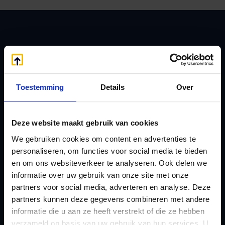
Zoeken
Toestemming
Details
Over
Handige links
A
Jaarstukken opstellen
Deze website maakt gebruik van cookies
Afkoop Stamrecht
L
We gebruiken cookies om content en advertenties te
B
Lenen van de BV
personaliseren, om functies voor social media te bieden
Belastingdienst
Lijfrente BV
en om ons websiteverkeer te analyseren. Ook delen we
doorgeven
Liquidatie Pensioen BV
informatie over uw gebruik van onze site met onze
rekeningnummer
partners voor social media, adverteren en analyse. Deze
Loonadministratie
partners kunnen deze gegevens combineren met andere
C
verzorgen
informatie die u aan ze heeft verstrekt of die ze hebben
Checklist IB 2023 (PDF)
M
verzameld op basis van uw gebruik van hun services. U