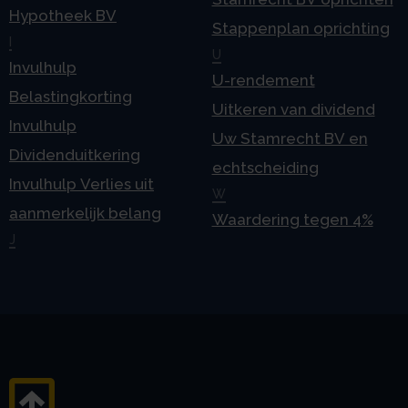
Hypotheek BV
Stappenplan oprichting
I
U
Invulhulp
U-rendement
Belastingkorting
Uitkeren van dividend
Invulhulp
Uw Stamrecht BV en
Dividenduitkering
echtscheiding
Invulhulp Verlies uit
W
aanmerkelijk belang
Waardering tegen 4%
J