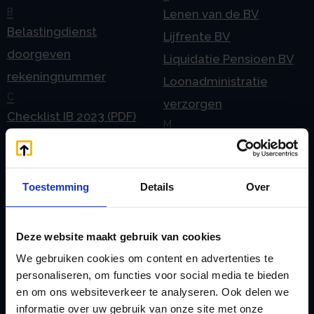
B
Lenen van de BV
Belastingdienst
Lijfrente BV
doorgeven
Liquidatie Pensioen BV
rekeningnummer
Loonadministratie
C
verzorgen
Checklist IB 2023 (PDF)
M
Checklist IB 2023 (Word)
Mogelijkheden
Checklist IB 2024 (PDF)
Stamrecht BV
Checklist IB 2024 (Word)
Toestemming
Details
Over
O
Checklist IB 2025 (PDF)
ODV BV
Checklist IB 2025 (Word)
Ontbinden Stamrecht
Deze website maakt gebruik van cookies
Contact
BV
We gebruiken cookies om content en advertenties te
E
Onzakelijke lening
personaliseren, om functies voor social media te bieden
eHerkenning voor uw
en om ons websiteverkeer te analyseren. Ook delen we
Stamrecht BV
informatie over uw gebruik van onze site met onze
Stamrecht BV