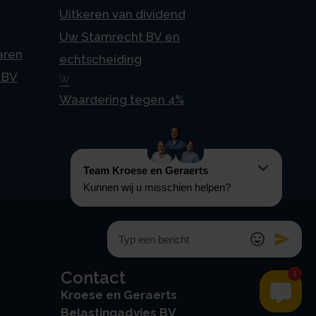
Uitkeren van dividend
Uw Stamrecht BV en
aren
echtscheiding
 BV
W
Waardering tegen 4%
Contact
Kroese en Geraerts
Belastingadvies BV