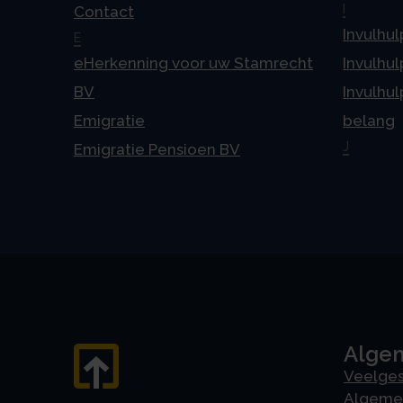
I
Contact
Invulhul
E
eHerkenning voor uw Stamrecht
Invulhul
BV
Invulhul
Emigratie
belang
J
Emigratie Pensioen BV
Alge
Veelges
Algeme