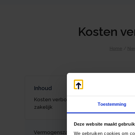
Kosten ve
Home
/
Nie
Inhoud
Kosten verbouwing woning dga niet
Toestemming
zakelijk
Deze website maakt gebruik
Vermogenszaken goed regelen?
We gebruiken cookies om cont