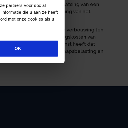
kzaamheden betroffen de plaatsing van een
ze partners voor social
e badkamer en een overkapping van het
nformatie die u aan ze heeft
oord met onze cookies als u
lasting op de kosten van de verbouwing ten
V ten onrechte de afschrijvingskosten van
t gebracht. De Belastingdienst heeft dat
OK
eringsaanslagen vennootschapsbelasting en