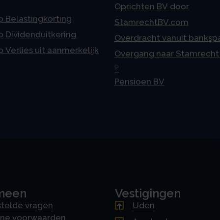
Oprichten BV door
p Belastingkorting
StamrechtBV.com
p Dividenduitkering
Overdracht vanuit banksp
p Verlies uit aanmerkelijk
Overgang naar Stamrecht
P
Pensioen BV
meen
Vestigingen
telde vragen
Uden
ne voorwaarden