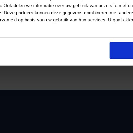
van een deel van het pand niet toe. De wer
. Ook delen we informatie over uw gebruik van onze site met on
grote en luxe keuken, de verbouwing van d
e. Deze partners kunnen deze gegevens combineren met andere i
zwembad.
erzameld op basis van uw gebruik van hun services. U gaat akk
De BV heeft volgens de rechtbank de voorbe
an
onrechte in aftrek gebracht. Ook heeft de B
het verbouwde pand in mindering op de wins
gecorrigeerd door het opleggen van navord
naheffingsaanslagen omzetbelasting.