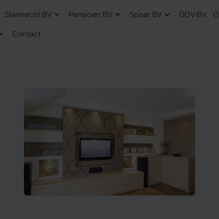
Stamrecht BV
Pensioen BV
Spaar BV
ODV BV
O
Contact