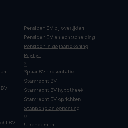
Pensioen BV bij overlijden
Pensioen BV en echtscheiding
Pensioen in de jaarrekening
Prijslijst
S
gen
Spaar BV presentatie
Stamrecht BV
 BV
Stamrecht BV hypotheek
Stamrecht BV oprichten
Stappenplan oprichting
U
echt BV
U-rendement