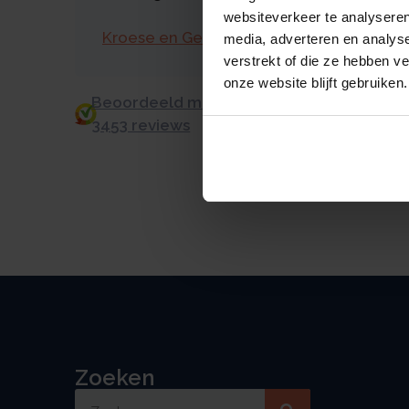
websiteverkeer te analyseren
Kroese en Geraerts
media, adverteren en analys
verstrekt of die ze hebben v
onze website blijft gebruiken.
Beoordeeld met een 9.0 uit 10 op basis v
3453 reviews
Zoeken