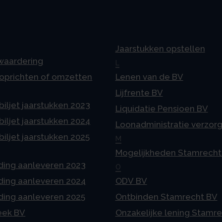
Jaarstukken opstellen
 waardering
L
 oprichten of omzetten
Lenen van de BV
Lijfrente BV
iljet jaarstukken 2023
Liquidatie Pensioen BV
iljet jaarstukken 2024
Loonadministratie verzor
iljet jaarstukken 2025
M
Mogelijkheden Stamrecht
ding aanleveren 2023
O
ding aanleveren 2024
ODV BV
ding aanleveren 2025
Ontbinden Stamrecht BV
eek BV
Onzakelijke lening Stamr