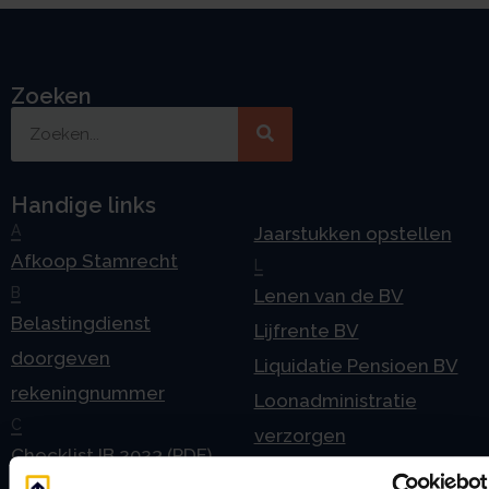
Zoeken
Handige links
A
Jaarstukken opstellen
Afkoop Stamrecht
L
B
Lenen van de BV
Belastingdienst
Lijfrente BV
doorgeven
Liquidatie Pensioen BV
rekeningnummer
Loonadministratie
C
verzorgen
Checklist IB 2023 (PDF)
M