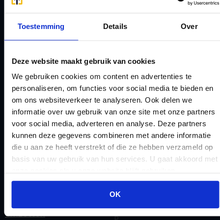
Checklist IB 2023 (Word)
Mogelijkheden
Checklist IB 2024 (PDF)
Stamrecht BV
Toestemming
Details
Over
Checklist IB 2024 (Word)
O
Checklist IB 2025 (PDF)
ODV BV
Deze website maakt gebruik van cookies
Checklist IB 2025 (Word)
Ontbinden Stamrecht
We gebruiken cookies om content en advertenties te
Contact
BV
personaliseren, om functies voor social media te bieden en
E
Onzakelijke lening
om ons websiteverkeer te analyseren. Ook delen we
eHerkenning voor uw
Stamrecht BV
informatie over uw gebruik van onze site met onze partners
Stamrecht BV
voor social media, adverteren en analyse. Deze partners
Oprichten BV door
kunnen deze gegevens combineren met andere informatie
Emigratie
StamrechtBV.com
die u aan ze heeft verstrekt of die ze hebben verzameld op
Emigratie Pensioen BV
Overdracht vanuit
basis van uw gebruik van hun services. U gaat akkoord met
F
onze cookies als u onze website blijft gebruiken.
banksparen
Fiscale waardering
Overgang naar
OK
Flex BV oprichten of
Stamrecht BV
omzetten
P