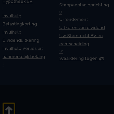
Hypotheek BV
Stappenplan oprichting
I
U
Invulhulp
U-rendement
Belastingkorting
Uitkeren van dividend
Invulhulp
Uw Stamrecht BV en
Dividenduitkering
echtscheiding
Invulhulp Verlies uit
W
aanmerkelijk belang
Waardering tegen 4%
J